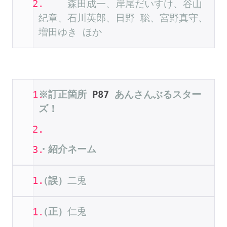
森田成一、岸尾だいすけ、谷山
紀章、石川英郎、日野
聡、宮野真守、
増田ゆき
ほか
※訂正箇所
 P87 
あんさんぶるスター
ズ！
・紹介ネーム
（誤）
二兎
（正）
仁兎