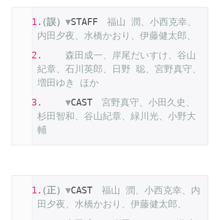
（誤）
▼
STAFF
　福山
潤、小西克幸、
内田夕夜、水橋かおり、伊藤健太郎、
森田成一、岸尾だいすけ、谷山
紀章、石川英郎、日野
聡、宮野真守、
増田ゆき
ほか
▼
CAST
　宮野真守、小田久史、
杉田智和、谷山紀章、緑川光、小野大
輔
（正）
▼
CAST
　福山
潤、小西克幸、内
田夕夜、水橋かおり、伊藤健太郎、