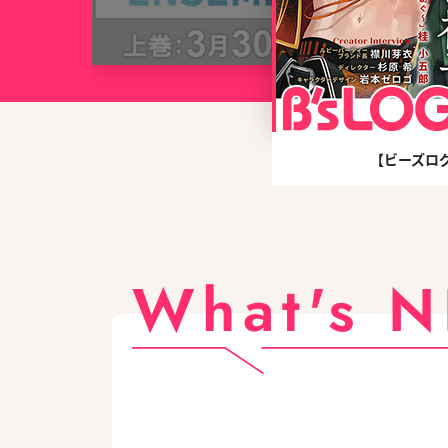
【ビーズロ
What's 