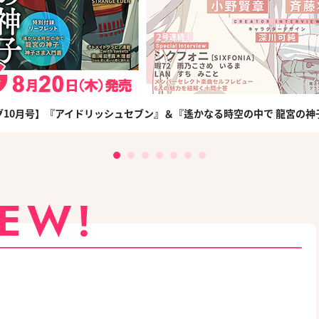
グ10月号】『アイドリッシュセブン』＆『遙かなる時空の中で 龍宮の神
NEW!