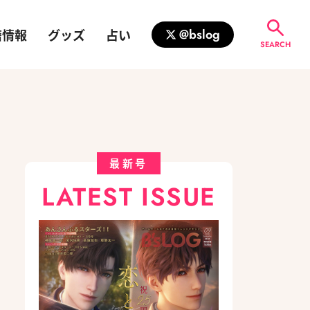
籍情報
グッズ
占い
@bslog
SEARCH
最新号
LATEST ISSUE