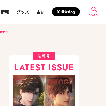
籍情報
グッズ
占い
@bslog
SEARCH
同時発売
最新号
LATEST ISSUE