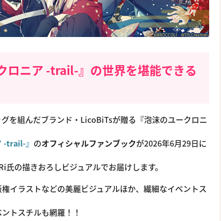
ニア -trail-』の世界を堪能できる
を組んだブランド・LicoBiTsが贈る『泡沫のユークロニ
rail-』
の
オフィシャルファンブック
が2026年6月29日に
Ri氏の描きおろしビジュアルでお届けします。
版権イラストなどの美麗ビジュアルほか、繊細なイベントス
ベントスチルも網羅！！