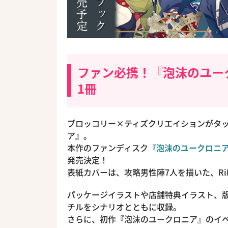
ファン必携！『泡沫のユークロ
1冊
ブロッコリー×ティズクリエイションがタッグ
ア』。
本作のファンディスク
『泡沫のユークロニア -t
発売決定！
表紙カバーは、攻略男性陣7人を描いた、Ri
パッケージイラストや店舗特典イラスト、
チルをシナリオとともに収録。
さらに、初作『泡沫のユークロニア』のイ