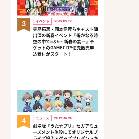
3
イベント
2019.09.19
寺島拓篤・岡本信彦らキャスト陣
出演の新春イベント『遙かなる時
空の中で5＆6～新春の宴～』チ
ケットのGAMECITY優先販売申
込受付がスタート！
4
ニュース
2019.06.20
劇場版『うた☆プリ』セガアミュ
ーズメント施設にてオリジナルプ
ライズ投入＆グッズプレゼントキ