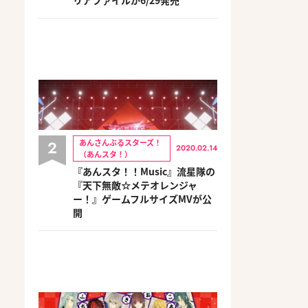
2
あんさんぶるスターズ！
2020.02.14
（あんスタ！）
『あんスタ！！Music』流星隊の
『天下無敵☆メテオレンジャ
ー！』ゲームフルサイズMVが公
開