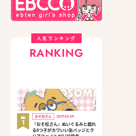
人気ランキング
RANKING
おそ松さん
2017.04.29
1
『おそ松さん』ぬいぐるみと戯れ
る6つ子がカワいい缶バッジとク
リアファイルが6/29発売