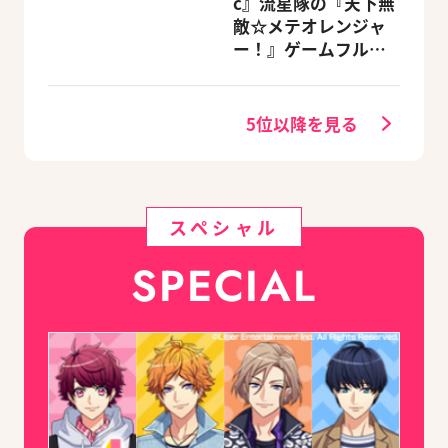
c』流星隊の『天下無
～新春の宴～』チケ
敵☆メテオレンジャ
ットのGAMECITY優
ー！』ゲームフルサ
先販売申込受付がス
イズMVが公開
タート！
5位以降を見る
スペシャル
SPECIAL