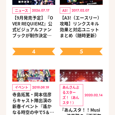
ニュース
A3!
2026.07.17
2017.02.07
【9月発売予定】『O
【A3!（エースリー）
VER REQUIEMZ』公
攻略】リンクスキル
式ビジュアルファン
効果と対応ユニット
ブックが制作決定！
まとめ（随時更新）
キャラクターを選べ
る豪華グッズ付き限
4
5
定セットも同時発売
イベント
あんさんぶ
2019.09.19
るスター
寺島拓篤・岡本信彦
2020.02.14
ズ！（あん
らキャスト陣出演の
スタ！）
新春イベント『遙か
『あんスタ！！Musi
なる時空の中で5＆6