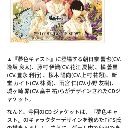
▲『夢色キャスト』に登場する朝日奈 響也(CV.
逢坂 良太)、藤村 伊織(CV.花江 夏樹)、橘 蒼星
(CV.豊永 利行) 、桜木 陽向(CV.上村 祐翔)、新
堂 カイト(CV.林 勇)、雨宮 仁(CV.小野 友樹)、
城ヶ崎 昴(CV.畠中 祐)らがデザインされたCDジ
ャケット。
なんと、今回のCD ジャケットは、『夢色キャ
スト』のキャラクターデザインを務めたFiFS氏
の描き下ろし！ さらに、ゲーム内で使用でき