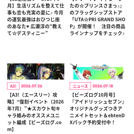
月】生活リズムを整えて仕
たの☆プリンスさまっ♪』
事も恋も充実の夏に♪ 今月
のフラッグシップストア
の運気最強はおひつじ座
「UTA☆PRI GRAND SHO
のあなた♥ 広瀬淳の“教え
P」が開催！ 注目の商品
て☆デスティニー”
ラインナップをチェック♪
A3!
ニュース
2026.07.26
2026.07.18
【A3!（エースリー）攻
【ビーズログ10月号】
略】“復刻イベント（2026
『アイドリッシュセブン』
年7月）”★スカウト旬キ
オリジナルグッズつきア
ャラ絡みのオススメユニ
ニメイトセット＆ebtenD
ット編成【ビーズログ.co
Xパック予約受付中！
m】