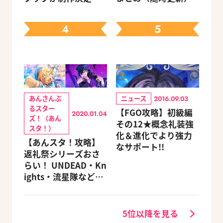
キャラクターを選べ
る豪華グッズ付き限
4
5
定セットも同時発売
あんさんぶ
ニュース
2016.09.03
るスター
【FGO攻略】初級編
2020.01.04
ズ！（あん
その12★概念礼装強
スタ！）
化＆進化でより強力
【あんスタ！攻略】
なサポート!!
返礼祭シリーズおさ
らい！ UNDEAD・Kn
ights・流星隊など、
先輩たちの進路もチ
ェック
5位以降を見る