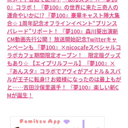
0』コラボ！ 『夢100』の世界に来た三奇人の
運命やいかに!?
『夢100』豪華キャスト陣大集
合☆ 1周年記念オフラインイベント“プリンス
パレード”リポート！
『夢100』森川葵出演新
CM動画先行公開！ 放送開始記念Twitterキャ
ンペーンも
『夢100』×nicocafeスペシャルコ
ラボカフェ期間限定オープン！ 限定版グッズ
もあり☆
【エイプリルフール】『夢100』×
『あんスタ』コラボでアヴィがアイドル＆スバ
ルが王子に転身!?
お姫様になったのは最上もが
と……吉田沙保里選手！ 『夢100』楽しい新C
Mが誕生！