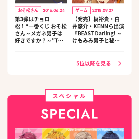
おそ松さん
ゲーム
2016.06.24
2018.09.27
第3弾はチョロ
【発売】梶裕貴・白
松！“一番くじ おそ松
井悠介・KENNら出演
さん～メガネ男子は
『BEAST Darling! ～
好きですか？～”Twit
けもみみ男子と秘密
terキャンペーン
の寮～』がNintendo
Switchで登場
5位以降を見る
スペシャル
SPECIAL