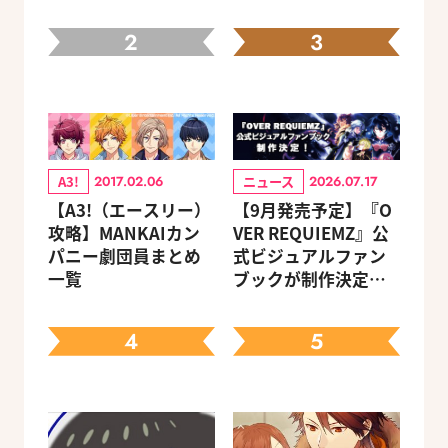
2
3
A3!
ニュース
2017.02.06
2026.07.17
【A3!（エースリー）
【9月発売予定】『O
攻略】MANKAIカン
VER REQUIEMZ』公
パニー劇団員まとめ
式ビジュアルファン
一覧
ブックが制作決定！
キャラクターを選べ
る豪華グッズ付き限
4
5
定セットも同時発売