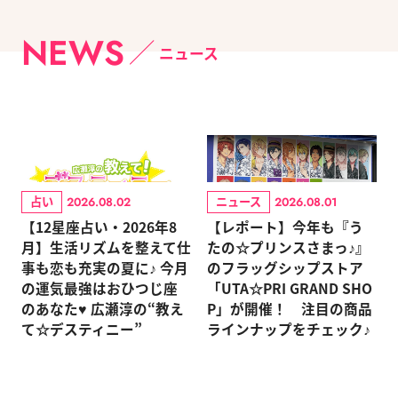
NEWS
ニュース
占い
ニュース
2026.08.02
2026.08.01
【12星座占い・2026年8
【レポート】今年も『う
月】生活リズムを整えて仕
たの☆プリンスさまっ♪』
事も恋も充実の夏に♪ 今月
のフラッグシップストア
の運気最強はおひつじ座
「UTA☆PRI GRAND SHO
のあなた♥ 広瀬淳の“教え
P」が開催！ 注目の商品
て☆デスティニー”
ラインナップをチェック♪