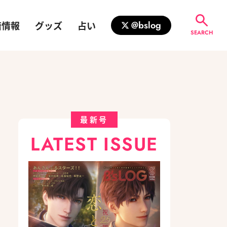
籍情報
グッズ
占い
@bslog
SEARCH
最新号
LATEST ISSUE