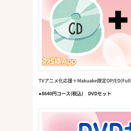
TVアニメ化応援＋Makuake限定OP/ED(F
●8640円コース(税込) DVDセット