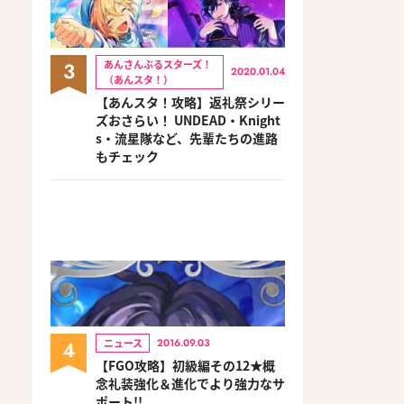
3
あんさんぶるスターズ！
2020.01.04
（あんスタ！）
【あんスタ！攻略】返礼祭シリー
ズおさらい！ UNDEAD・Knight
s・流星隊など、先輩たちの進路
もチェック
4
ニュース
2016.09.03
【FGO攻略】初級編その12★概
念礼装強化＆進化でより強力なサ
ポート!!