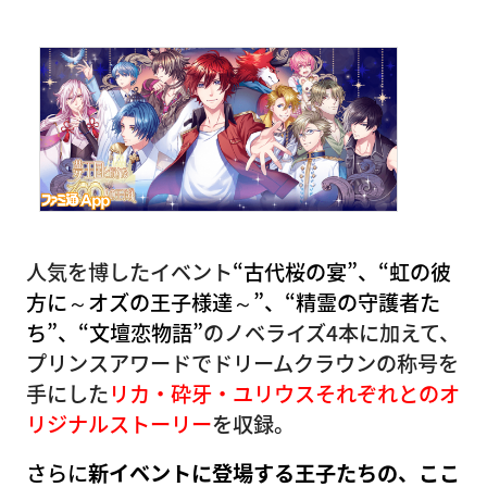
人気を博したイベント
“古代桜の宴”、“虹の彼
方に～オズの王子様達～”、“精霊の守護者た
ち”、“文壇恋物語”
のノベライズ4本に加えて、
プリンスアワードでドリームクラウンの称号を
手にした
リカ・砕牙・ユリウスそれぞれとのオ
リジナルストーリー
を収録。
さらに
新イベントに登場する王子たちの、ここ