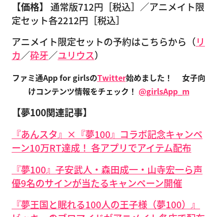
【価格】
通常版712円［税込］／アニメイト限
定セット各2212円［税込］
アニメイト限定セットの予約はこちらから（
リ
カ
／
砕牙
／
ユリウス
）
ファミ通App for girlsの
Twitter
始めました！
女子向
けコンテンツ情報をチェック！
@girlsApp_m
【夢100関連記事】
『あんスタ』×『夢100』コラボ記念キャンペ
ーン10万RT達成！ 各アプリでアイテム配布
『夢100』子安武人・森田成一・山寺宏一ら声
優9名のサインが当たるキャンペーン開催
『夢王国と眠れる100人の王子様（夢100）』