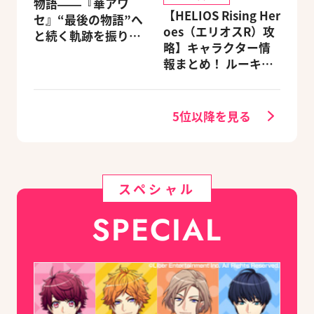
物語――『華アワ
【HELIOS Rising Her
セ』“最後の物語”へ
oes（エリオスR）攻
と続く軌跡を振り返
略】キャラクター情
る【蛟編】
報まとめ！ ルーキ
ー・メンターほか19
キャラを網羅（随時
更新）
5位以降を見る
スペシャル
SPECIAL