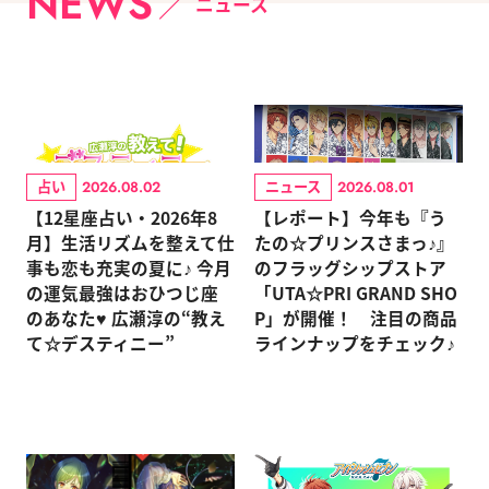
NEWS
ニュース
占い
ニュース
2026.08.02
2026.08.01
【12星座占い・2026年8
【レポート】今年も『う
月】生活リズムを整えて仕
たの☆プリンスさまっ♪』
事も恋も充実の夏に♪ 今月
のフラッグシップストア
の運気最強はおひつじ座
「UTA☆PRI GRAND SHO
のあなた♥ 広瀬淳の“教え
P」が開催！ 注目の商品
て☆デスティニー”
ラインナップをチェック♪