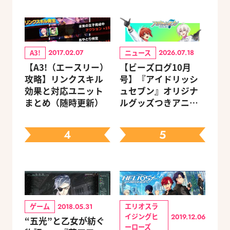
A3!
ニュース
2017.02.07
2026.07.18
【A3!（エースリー）
【ビーズログ10月
攻略】リンクスキル
号】『アイドリッシ
効果と対応ユニット
ュセブン』オリジナ
まとめ（随時更新）
ルグッズつきアニメ
イトセット＆ebtenD
Xパック予約受付中！
4
5
ゲーム
エリオスラ
2018.05.31
イジングヒ
2019.12.06
“五光”と乙女が紡ぐ
ーローズ