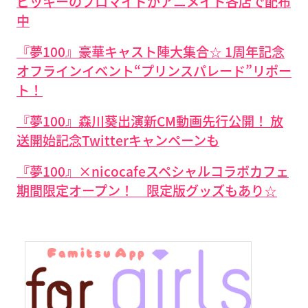
ビッキーのブロマイドがアニメイト各店で配布
中
『夢100』豪華キャスト陣大集合☆ 1周年記念
オフラインイベント“プリンスパレード”リポー
ト！
『夢100』森川葵出演新CM動画先行公開！ 放
送開始記念Twitterキャンペーンも
『夢100』×nicocafeスペシャルコラボカフェ
期間限定オープン！ 限定版グッズもあり☆