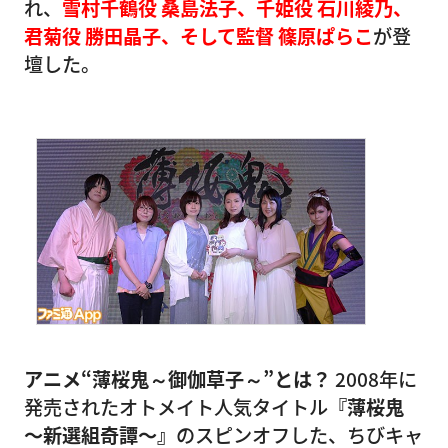
れ、
雪村千鶴役 桑島法子、千姫役 石川綾乃、
君菊役 勝田晶子、そして監督 篠原ぱらこ
が登
壇した。
アニメ“薄桜鬼～御伽草子～”とは？
2008年に
発売されたオトメイト人気タイトル
『薄桜鬼
〜新選組奇譚〜』
のスピンオフした、ちびキャ