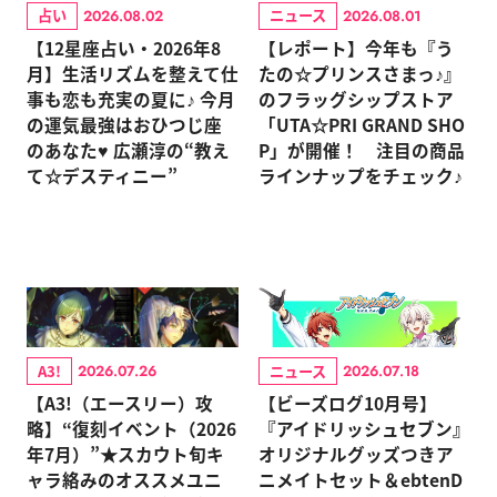
占い
ニュース
2026.08.02
2026.08.01
【12星座占い・2026年8
【レポート】今年も『う
月】生活リズムを整えて仕
たの☆プリンスさまっ♪』
事も恋も充実の夏に♪ 今月
のフラッグシップストア
の運気最強はおひつじ座
「UTA☆PRI GRAND SHO
のあなた♥ 広瀬淳の“教え
P」が開催！ 注目の商品
て☆デスティニー”
ラインナップをチェック♪
A3!
ニュース
2026.07.26
2026.07.18
【A3!（エースリー）攻
【ビーズログ10月号】
略】“復刻イベント（2026
『アイドリッシュセブン』
年7月）”★スカウト旬キ
オリジナルグッズつきア
ャラ絡みのオススメユニ
ニメイトセット＆ebtenD