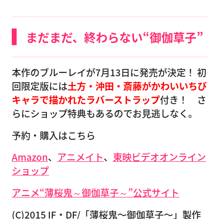
まだまだ、終わらない“御伽草子”
本作のブルーレイが7月13日に発売が決定！ 初
回限定版には
土方・沖田・斎藤がかわいいちび
キャラで描かれたラバーストラップ
付き！ さ
らにショップ特典もあるのでお見逃しなく。
予約・購入はこちら
Amazon
、
アニメイト
、
東映ビデオオンライン
ショップ
アニメ“薄桜鬼～御伽草子～”公式サイト
(C)2015 IF・DF/「薄桜鬼〜御伽草子〜」製作