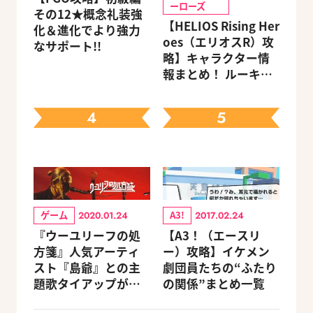
ーローズ
その12★概念礼装強
【HELIOS Rising Her
化＆進化でより強力
oes（エリオスR）攻
なサポート!!
略】キャラクター情
報まとめ！ ルーキ
ー・メンターほか19
キャラを網羅（随時
4
5
更新）
ゲーム
A3!
2020.01.24
2017.02.24
『ウーユリーフの処
【A3！（エースリ
方箋』人気アーティ
ー）攻略】イケメン
スト『島爺』との主
劇団員たちの“ふたり
題歌タイアップが決
の関係”まとめ一覧
定