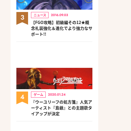
3
ニュース
2016.09.03
【FGO攻略】初級編その12★概
念礼装強化＆進化でより強力なサ
ポート!!
4
ゲーム
2020.01.24
『ウーユリーフの処方箋』人気ア
ーティスト『島爺』との主題歌タ
イアップが決定