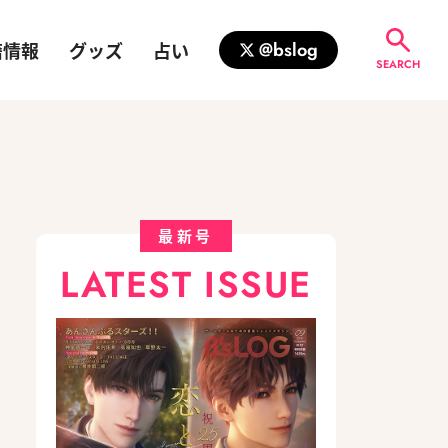
籍情報
グッズ
占い
@bslog
SEARCH
最新号
LATEST ISSUE