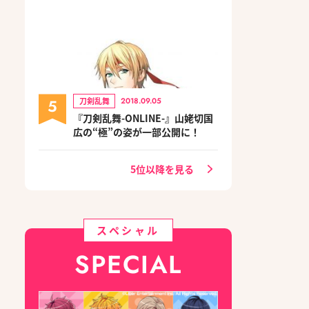
5
刀剣乱舞
2018.09.05
『刀剣乱舞-ONLINE-』山姥切国
広の“極”の姿が一部公開に！
5位以降を見る
スペシャル
SPECIAL