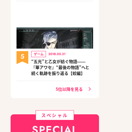
5
ゲーム
2018.05.31
“五光”と乙女が紡ぐ物語――
『華アワセ』“最後の物語”へと
続く軌跡を振り返る【蛟編】
5位以降を見る
スペシャル
SPECIAL