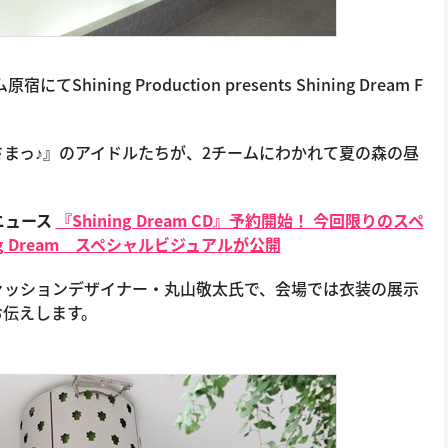
ining Production presents Shining Dream F
まっ♪』のアイドルたちが、2チームにわかれて夏の森の昼
ニュース
『Shining Dream CD』予約開始！ 今回限りのスペ
ing Dream スペシャルビジュアルが公開
ァッションデザイナー・丸山敬太氏で、会場では衣装の展示
お伝えします。