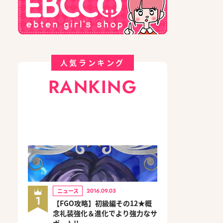
人気ランキング
RANKING
ニュース
2016.09.03
1
【FGO攻略】初級編その12★概
念礼装強化＆進化でより強力なサ
ポート!!