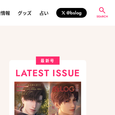
籍情報
グッズ
占い
@bslog
SEARCH
最新号
LATEST ISSUE