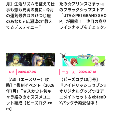
月】生活リズムを整えて仕
たの☆プリンスさまっ♪』
事も恋も充実の夏に♪ 今月
のフラッグシップストア
の運気最強はおひつじ座
「UTA☆PRI GRAND SHO
のあなた♥ 広瀬淳の“教え
P」が開催！ 注目の商品
て☆デスティニー”
ラインナップをチェック♪
A3!
ニュース
2026.07.26
2026.07.18
【A3!（エースリー）攻
【ビーズログ10月号】
略】“復刻イベント（2026
『アイドリッシュセブン』
年7月）”★スカウト旬キ
オリジナルグッズつきア
ャラ絡みのオススメユニ
ニメイトセット＆ebtenD
ット編成【ビーズログ.co
Xパック予約受付中！
m】