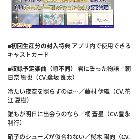
■初回生産分の封入特典
アプリ内で使用できる
キャストカード
■収録予定楽曲（順不同）
君に誓った物語／朝
日奈 響也（CV.逢坂 良太）
冷たい夜空を照らすのは…／藤村 伊織（CV.花
江 夏樹）
誰もが明日に出会うのなら／橘 蒼星（CV.豊永
利行）
硝子のシューズが似合わない／桜木 陽向（CV.