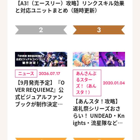
【A3!（エースリー）攻略】リンクスキル効果
と対応ユニットまとめ（随時更新）
2
3
ニュース
あんさんぶ
2026.07.17
るスター
【9月発売予定】『O
2020.01.04
ズ！（あん
VER REQUIEMZ』公
スタ！）
式ビジュアルファン
【あんスタ！攻略】
ブックが制作決定！
返礼祭シリーズおさ
キャラクターを選べ
らい！ UNDEAD・Kn
る豪華グッズ付き限
ights・流星隊など、
定セットも同時発売
先輩たちの進路もチ
ェック