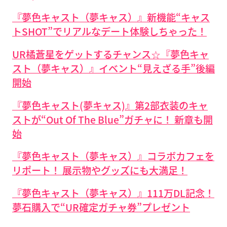
『夢色キャスト（夢キャス）』新機能“キャス
トSHOT”でリアルなデート体験しちゃった！
UR橘蒼星をゲットするチャンス☆『夢色キャ
スト（夢キャス）』イベント“見えざる手”後編
開始
『夢色キャスト(夢キャス)』第2部衣装のキャ
ストが“Out Of The Blue”ガチャに！ 新章も開
始
『夢色キャスト（夢キャス）』コラボカフェを
リポート！ 展示物やグッズにも大満足！
『夢色キャスト（夢キャス）』111万DL記念！
夢石購入で“UR確定ガチャ券”プレゼント