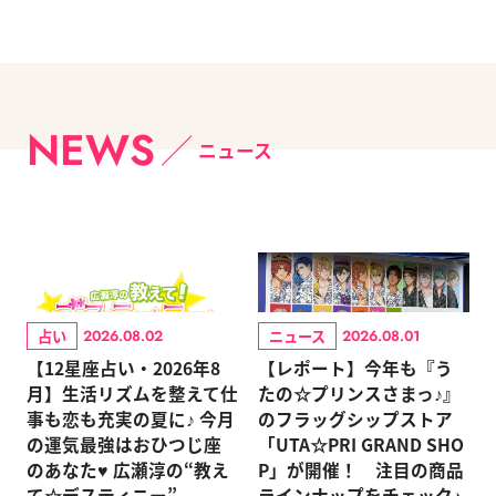
NEWS
ニュース
占い
ニュース
2026.08.02
2026.08.01
【12星座占い・2026年8
【レポート】今年も『う
月】生活リズムを整えて仕
たの☆プリンスさまっ♪』
事も恋も充実の夏に♪ 今月
のフラッグシップストア
の運気最強はおひつじ座
「UTA☆PRI GRAND SHO
のあなた♥ 広瀬淳の“教え
P」が開催！ 注目の商品
て☆デスティニー”
ラインナップをチェック♪