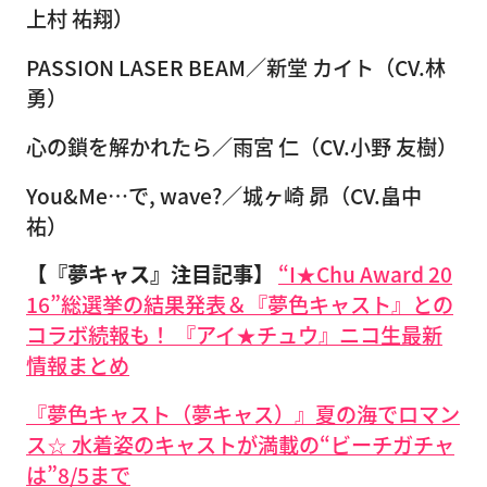
上村 祐翔）
PASSION LASER BEAM／新堂 カイト（CV.林
勇）
心の鎖を解かれたら／雨宮 仁（CV.小野 友樹）
You&Me…で, wave?／城ヶ崎 昴（CV.畠中
祐）
【『夢キャス』注目記事】
“I★Chu Award 20
16”総選挙の結果発表＆『夢色キャスト』との
コラボ続報も！ 『アイ★チュウ』ニコ生最新
情報まとめ
『夢色キャスト（夢キャス）』夏の海でロマン
ス☆ 水着姿のキャストが満載の“ビーチガチャ
は”8/5まで