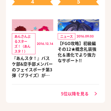
4
5
あんさんぶ
ニュース
2016.09.03
るスター
【FGO攻略】初級編
2016.12.14
ズ！（あん
その12★概念礼装強
スタ！）
化＆進化でより強力
『あんスタ！』バス
なサポート!!
ケ部&空手部メンバー
のフェイスポーチ第3
弾（プライズ）がこ
ちら
5位以降を見る