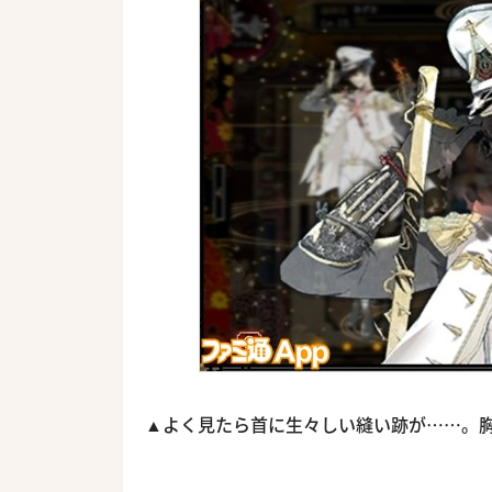
▲よく見たら首に生々しい縫い跡が……。