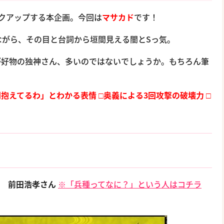
ピックアップする本企画。今回は
マサカド
です！
ながら、その目と台詞から垣間見える闇とSっ気。
が好物の独神さん、多いのではないでしょうか。もちろん筆
闇抱えてるわ」とわかる表情
□奥義による3回攻撃の破壊力
□
 前田浩孝さん
※「兵種ってなに？」という人はコチラ