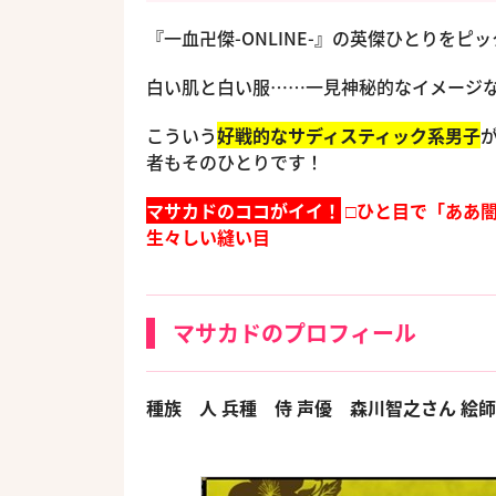
『一血卍傑-ONLINE-』の英傑ひとりを
白い肌と白い服……一見神秘的なイメージ
こういう
好戦的なサディスティック系男子
者もそのひとりです！
マサカドのココがイイ！
□ひと目で「ああ
生々しい縫い目
マサカドのプロフィール
種族 人
兵種 侍
声優 森川智之さん
絵師