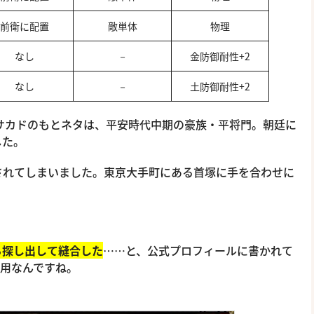
前衛に配置
敵単体
物理
なし
－
金防御耐性+2
なし
－
土防御耐性+2
サカドのもとネタは、平安時代中期の豪族・平将門。朝廷に
した。
されてしまいました。東京大手町にある首塚に手を合わせに
ら探し出して縫合した
……と、公式プロフィールに書かれて
器用なんですね。