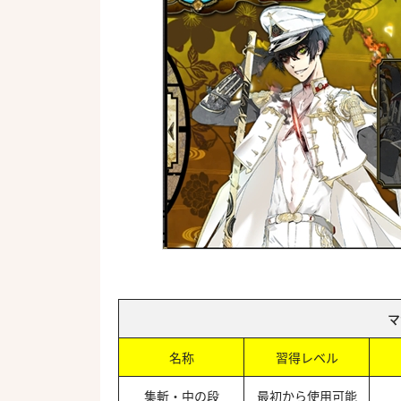
マ
名称
習得レベル
集斬・中の段
最初から使用可能