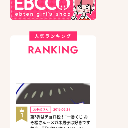
人気ランキング
RANKING
おそ松さん
2016.06.24
1
第3弾はチョロ松！“一番くじ お
そ松さん～メガネ男子は好きです
か？～”Twitterキャンペーン