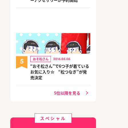
5
おそ松さん
2016.05.06
“おそ松さん”で6つ子が着ている
お気に入り☆ “松つなぎ”が発
売決定
5位以降を見る
スペシャル