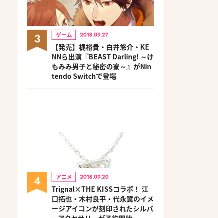
3
ゲーム
2018.09.27
【発売】梶裕貴・白井悠介・KE
NNら出演『BEAST Darling! ～け
もみみ男子と秘密の寮～』がNin
tendo Switchで登場
4
アニメ
2018.09.20
Trignal×THE KISSコラボ！ 江
口拓也・木村良平・代永翼のイメ
ージアイコンが刻印されたシルバ
ーアクセサリーが予約開始