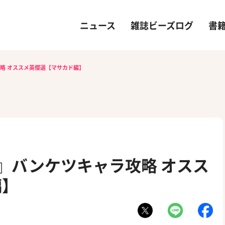
ニュース
雑誌ビーズログ
書
ラ攻略 オススメ英傑選【マサカド編】
E-』バンケツキャラ攻略 オスス
編】