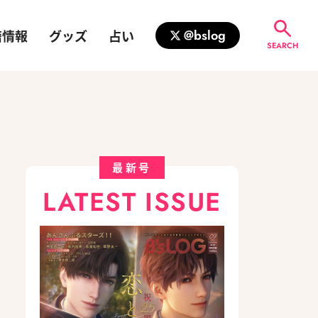
籍情報
グッズ
占い
@bslog
SEARCH
最新号
LATEST ISSUE