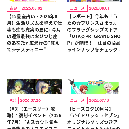
占い
ニュース
2026.08.02
2026.08.01
【12星座占い・2026年8
【レポート】今年も『う
月】生活リズムを整えて仕
たの☆プリンスさまっ♪』
事も恋も充実の夏に♪ 今月
のフラッグシップストア
の運気最強はおひつじ座
「UTA☆PRI GRAND SHO
のあなた♥ 広瀬淳の“教え
P」が開催！ 注目の商品
て☆デスティニー”
ラインナップをチェック♪
A3!
ニュース
2026.07.26
2026.07.18
【A3!（エースリー）攻
【ビーズログ10月号】
略】“復刻イベント（2026
『アイドリッシュセブン』
年7月）”★スカウト旬キ
オリジナルグッズつきア
ャラ絡みのオススメユニ
ニメイトセット＆ebtenD