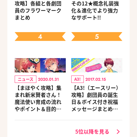
攻略】各組と各劇団
その12★概念礼装強
員のフラワーマーク
化＆進化でより強力
まとめ
なサポート!!
4
5
ニュース
A3!
2020.01.31
2017.02.15
【まほやく攻略】集
【A3!（エースリー）
まれ新米賢者さん！
攻略】劇団員の誕生
魔法使い育成の流れ
日＆ボイス付き祝福
やポイント＆目的別
メッセージまとめ
オススメスポットを
（※随時更新）
紹介《2020.11追加更
新》
5位以降を見る