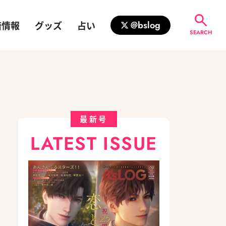
籍情報
グッズ
占い
@bslog
SEARCH
最新号
LATEST ISSUE