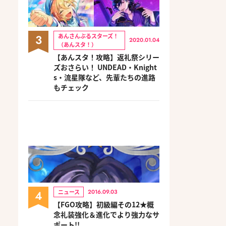
3
あんさんぶるスターズ！
2020.01.04
（あんスタ！）
【あんスタ！攻略】返礼祭シリー
ズおさらい！ UNDEAD・Knight
s・流星隊など、先輩たちの進路
もチェック
4
ニュース
2016.09.03
【FGO攻略】初級編その12★概
念礼装強化＆進化でより強力なサ
ポート!!