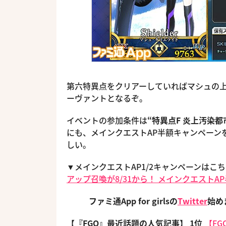
第六特異点をクリアーしていればマシュの上
ーヴァントとなるぞ。
イベントの参加条件は
“特異点F 炎上汚染都
にも、メインクエストAP半額キャンペーン
しい。
▼メインクエストAP1/2キャンペーンはこ
アップ召喚が8/31から！ メインクエストA
ファミ通App for girlsの
Twitter
始
【『FGO』最近話題の人気記事】
1位
【F