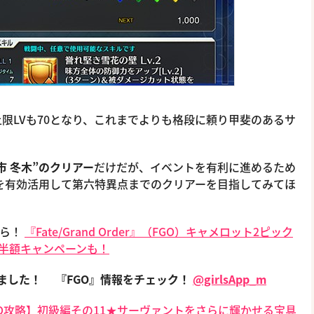
限LVも70となり、これまでよりも格段に頼り甲斐のあるサ
市 冬木”のクリアー
だけだが、イベントを有利に進めるため
を有効活用して第六特異点までのクリアーを目指してみてほ
ちら！
『Fate/Grand Order』（FGO）キャメロット2ピック
P半額キャンペーンも！
めました！
『FGO』情報をチェック！
@girlsApp_m
GO攻略】初級編その11★サーヴァントをさらに輝かせる宝具