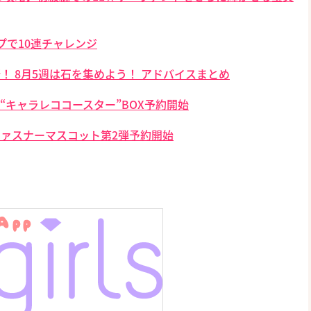
プで10連チャレンジ
！ 8月5週は石を集めよう！ アドバイスまとめ
“キャラレココースター”BOX予約開始
ファスナーマスコット第2弾予約開始