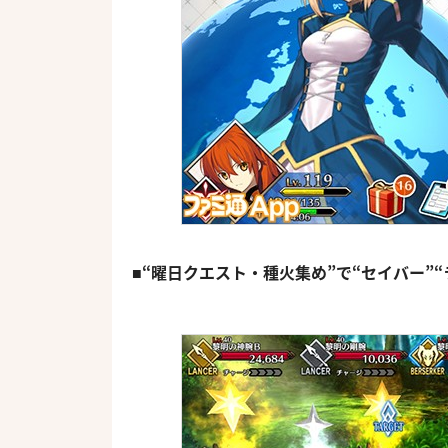
■“曜日クエスト・種火集め”で“セイバー”