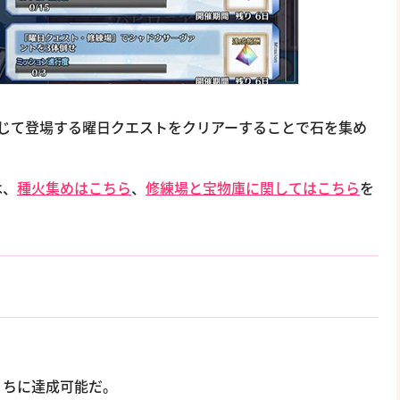
を通じて登場する曜日クエストをクリアーすることで石を集め
は、
種火集めはこちら
、
修練場と宝物庫に関してはこちら
を
うちに達成可能だ。