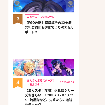
3
ニュース
2016.09.03
【FGO攻略】初級編その12★概
念礼装強化＆進化でより強力なサ
ポート!!
4
あんさんぶるスターズ！
2020.01.04
（あんスタ！）
【あんスタ！攻略】返礼祭シリー
ズおさらい！ UNDEAD・Knight
s・流星隊など、先輩たちの進路
もチェック