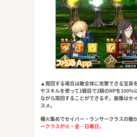
▲周回する場合は敵全体に攻撃できる宝具を
やスキルを使って1戦目で2騎のNPを100
ながら周回することができるぞ。画像はセイ
スメ。
種火集めでセイバー・ランサークラスの敵
ークラスが火・金・日曜日。