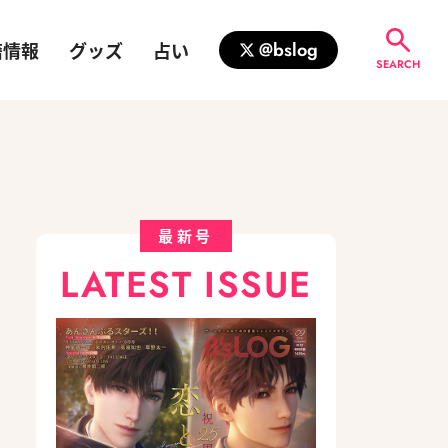
籍情報
グッズ
占い
@bslog
SEARCH
最新号
LATEST ISSUE