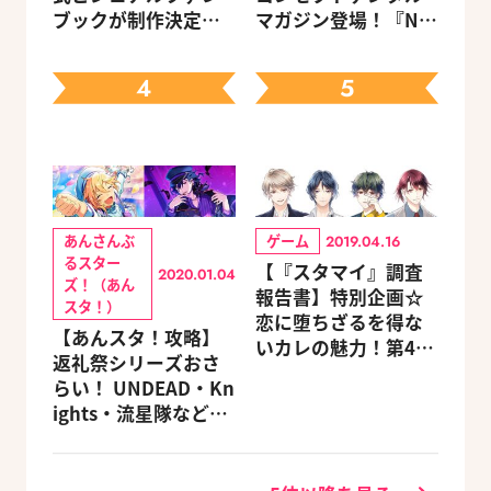
ブックが制作決定！
マガジン登場！『NU:
キャラクターを選べ
カーニバル』など、
る豪華グッズ付き限
人気作のオリジナル
4
5
定セットも同時発売
グッズ付きアニメイ
トセットが予約受付
中！
あんさんぶ
ゲーム
2019.04.16
るスター
【『スタマイ』調査
2020.01.04
ズ！（あん
報告書】特別企画☆
スタ！）
恋に堕ちざるを得な
【あんスタ！攻略】
いカレの魅力！第4
返礼祭シリーズおさ
回：Revel編
らい！ UNDEAD・Kn
ights・流星隊など、
先輩たちの進路もチ
ェック