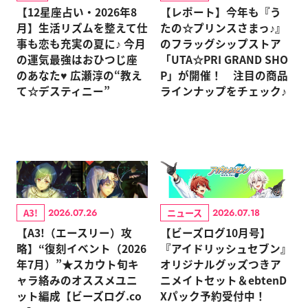
【12星座占い・2026年8
【レポート】今年も『う
月】生活リズムを整えて仕
たの☆プリンスさまっ♪』
事も恋も充実の夏に♪ 今月
のフラッグシップストア
の運気最強はおひつじ座
「UTA☆PRI GRAND SHO
のあなた♥ 広瀬淳の“教え
P」が開催！ 注目の商品
て☆デスティニー”
ラインナップをチェック♪
A3!
ニュース
2026.07.26
2026.07.18
【A3!（エースリー）攻
【ビーズログ10月号】
略】“復刻イベント（2026
『アイドリッシュセブン』
年7月）”★スカウト旬キ
オリジナルグッズつきア
ャラ絡みのオススメユニ
ニメイトセット＆ebtenD
ット編成【ビーズログ.co
Xパック予約受付中！