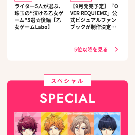
ライター5人が選ぶ、
【9月発売予定】『O
珠玉の“泣ける乙女ゲ
VER REQUIEMZ』公
ーム”5選☆後編【乙
式ビジュアルファン
女ゲームLabo】
ブックが制作決定！
キャラクターを選べ
る豪華グッズ付き限
定セットも同時発売
5位以降を見る
スペシャル
SPECIAL