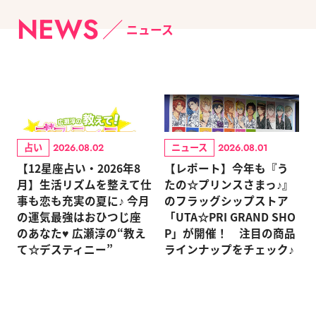
NEWS
ニュース
占い
ニュース
2026.08.02
2026.08.01
【12星座占い・2026年8
【レポート】今年も『う
月】生活リズムを整えて仕
たの☆プリンスさまっ♪』
事も恋も充実の夏に♪ 今月
のフラッグシップストア
の運気最強はおひつじ座
「UTA☆PRI GRAND SHO
のあなた♥ 広瀬淳の“教え
P」が開催！ 注目の商品
て☆デスティニー”
ラインナップをチェック♪