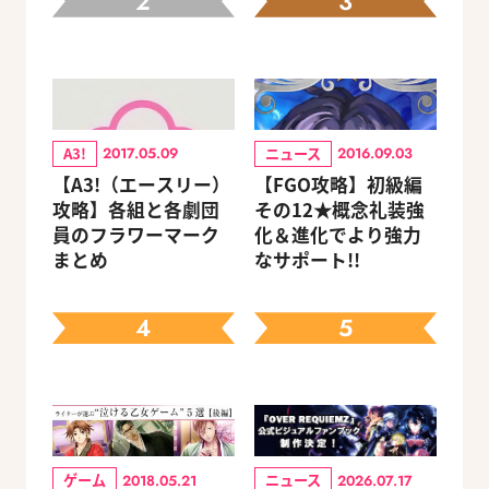
2
3
A3!
ニュース
2017.05.09
2016.09.03
【A3!（エースリー）
【FGO攻略】初級編
攻略】各組と各劇団
その12★概念礼装強
員のフラワーマーク
化＆進化でより強力
まとめ
なサポート!!
4
5
ゲーム
ニュース
2018.05.21
2026.07.17