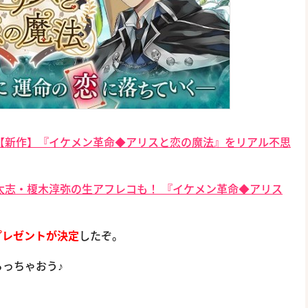
【新作】『イケメン革命◆アリスと恋の魔法』をリアル不思
太志・榎木淳弥の生アフレコも！ 『イケメン革命◆アリス
プレゼントが決定
したぞ。
っちゃおう♪