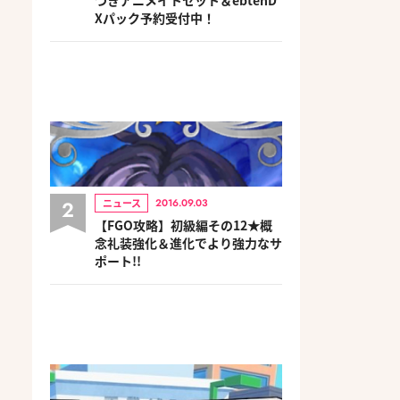
Xパック予約受付中！
2
ニュース
2016.09.03
【FGO攻略】初級編その12★概
念礼装強化＆進化でより強力なサ
ポート!!