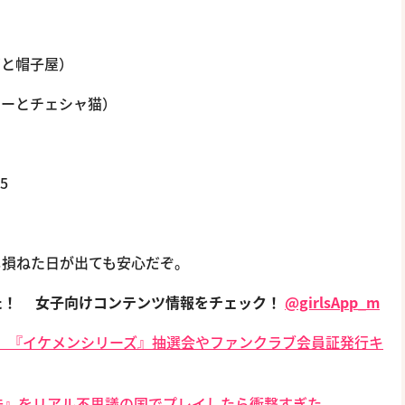
ギと帽子屋）
カーとチェシャ猫）
5
し損ねた日が出ても安心だぞ。
た！
女子向けコンテンツ情報をチェック！
@girlsApp_m
16】『イケメンシリーズ』抽選会やファンクラブ会員証発行キ
法』をリアル不思議の国でプレイしたら衝撃すぎた