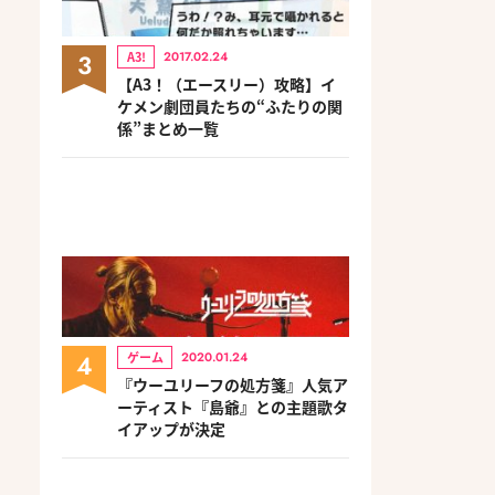
3
A3!
2017.02.24
【A3！（エースリー）攻略】イ
ケメン劇団員たちの“ふたりの関
係”まとめ一覧
4
ゲーム
2020.01.24
『ウーユリーフの処方箋』人気ア
ーティスト『島爺』との主題歌タ
イアップが決定