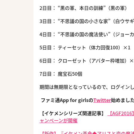
2日目： “黒の軍、本日の訓練”（黒の軍）
3日目： “不思議の国の小さな家”（白ウサ
4日目： “不思議の国の魔法使い”（ジョー
5日目： ティーセット（体力回復100）×1
6日目： クローゼット（アバター枠増加）×
7日目： 魔宝石50個
期間は無期限となっているので、ログイン
ファミ通App for girlsの
Twitter
始めまし
【イケメンシリーズ関連記事】
【AGF20
ャンペーンが開催
【新作】『イケメン革命◆アリスと恋の魔