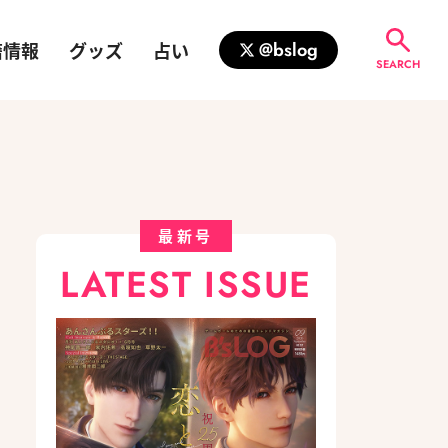
籍情報
グッズ
占い
@bslog
SEARCH
最新号
LATEST ISSUE