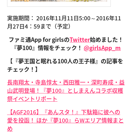
実施期間： 2016年11月11日5:00～2016年11
月27日4：59まで（予定）
ファミ通App for girlsの
Twitter
始めました！
『夢100』情報をチェック！
@girlsApp_m
【『夢王国と眠れる100人の王子様』の記事を
チェック！】
長南翔太・寺島惇太・西田雅一・深町寿成・益
山武明登場！『夢100』としまえんコラボ収穫
祭イベントリポート
【AGF2016】『あんスタ！』下駄箱に彼への
愛を投函！ ほか『夢100』らWエリア情報まと
め