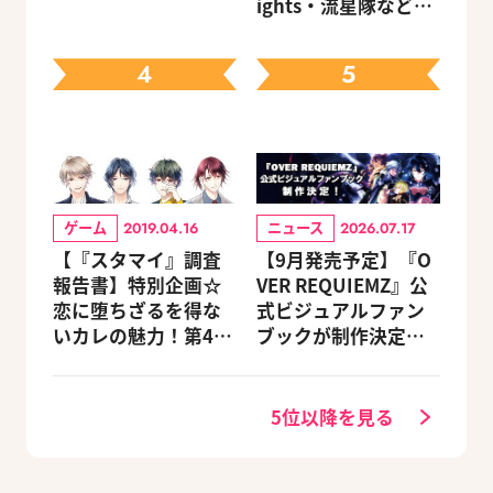
ights・流星隊など、
グッズ付きアニメイ
先輩たちの進路もチ
トセットが予約受付
ェック
中！
4
5
ゲーム
ニュース
2019.04.16
2026.07.17
【『スタマイ』調査
【9月発売予定】『O
報告書】特別企画☆
VER REQUIEMZ』公
恋に堕ちざるを得な
式ビジュアルファン
いカレの魅力！第4
ブックが制作決定！
回：Revel編
キャラクターを選べ
る豪華グッズ付き限
定セットも同時発売
5位以降を見る