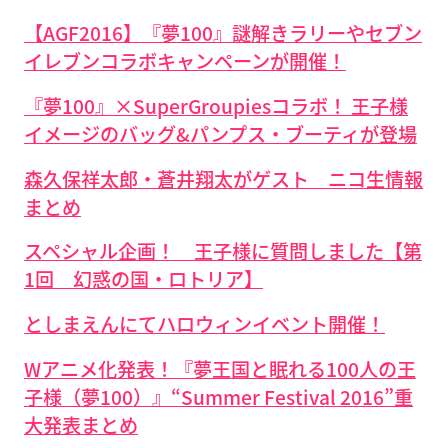
【AGF2016】『夢100』謎解きラリーやセブン
イレブンコラボキャンペーンが開催！
『夢100』×SuperGroupiesコラボ！ 王子様
イメージのバッグ&パンプス・ブーティが登場
森久保祥太郎・蒼井翔太がゲスト ニコ生情報
まとめ
スペシャル企画！ 王子様に質問しました【第
1回 幻惑の国・ロトリア】
としまえんにてハロウィンイベント開催！
Wアニメ化発表！『夢王国と眠れる100人の王
子様（夢100）』“Summer Festival 2016”重
大発表まとめ