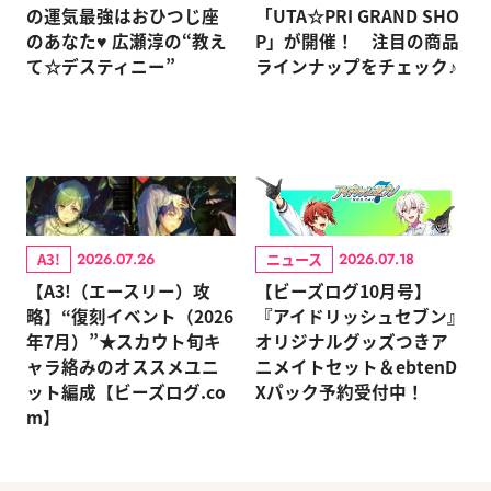
の運気最強はおひつじ座
「UTA☆PRI GRAND SHO
のあなた♥ 広瀬淳の“教え
P」が開催！ 注目の商品
て☆デスティニー”
ラインナップをチェック♪
A3!
ニュース
2026.07.26
2026.07.18
【A3!（エースリー）攻
【ビーズログ10月号】
略】“復刻イベント（2026
『アイドリッシュセブン』
年7月）”★スカウト旬キ
オリジナルグッズつきア
ャラ絡みのオススメユニ
ニメイトセット＆ebtenD
ット編成【ビーズログ.co
Xパック予約受付中！
m】