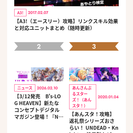
A3!
2017.02.07
【A3!（エースリー）攻略】リンクスキル効果
と対応ユニットまとめ（随時更新）
2
3
ニュース
あんさんぶ
2026.02.10
るスター
【3/12発売 B's-LO
2020.01.04
ズ！（あん
G HEAVEN】新たな
スタ！）
コンセプトデジタル
【あんスタ！攻略】
マガジン登場！『NU:
返礼祭シリーズおさ
カーニバル』など、
らい！ UNDEAD・Kn
人気作のオリジナル