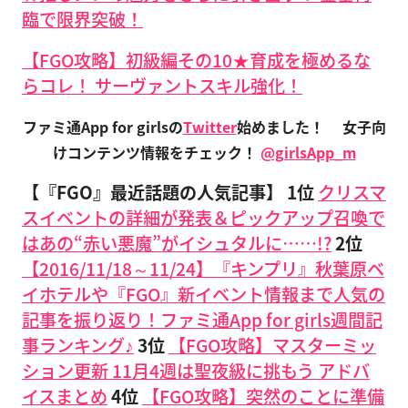
臨で限界突破！
【FGO攻略】初級編その10★育成を極めるな
らコレ！ サーヴァントスキル強化！
ファミ通App for girlsの
Twitter
始めました！
女子向
けコンテンツ情報をチェック！
@girlsApp_m
【『FGO』最近話題の人気記事】
1位
クリスマ
スイベントの詳細が発表＆ピックアップ召喚で
はあの“赤い悪魔”がイシュタルに……!?
2位
【2016/11/18～11/24】『キンプリ』秋葉原ベ
イホテルや『FGO』新イベント情報まで人気の
記事を振り返り！ファミ通App for girls週間記
事ランキング♪
3位
【FGO攻略】マスターミッ
ション更新 11月4週は聖夜級に挑もう アドバ
イスまとめ
4位
【FGO攻略】突然のことに準備