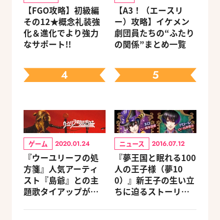
【FGO攻略】初級編
【A3！（エースリ
その12★概念礼装強
ー）攻略】イケメン
化＆進化でより強力
劇団員たちの“ふたり
なサポート!!
の関係”まとめ一覧
4
5
ゲーム
ニュース
2020.01.24
2016.07.12
『ウーユリーフの処
『夢王国と眠れる100
方箋』人気アーティ
人の王子様（夢10
スト『島爺』との主
0）』新王子の生い立
題歌タイアップが決
ちに迫るストーリー
定
が文庫に！