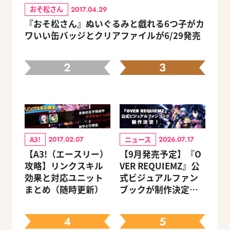
おそ松さん
2017.04.29
『おそ松さん』ぬいぐるみと戯れる6つ子がカ
ワいい缶バッジとクリアファイルが6/29発売
2
3
A3!
ニュース
2017.02.07
2026.07.17
【A3!（エースリー）
【9月発売予定】『O
攻略】リンクスキル
VER REQUIEMZ』公
効果と対応ユニット
式ビジュアルファン
まとめ（随時更新）
ブックが制作決定！
キャラクターを選べ
る豪華グッズ付き限
4
5
定セットも同時発売