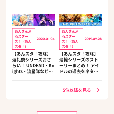
あんさんぶ
あんさんぶ
るスター
るスター
2020.01.04
2019.09.28
ズ！（あん
ズ！（あん
スタ！）
スタ！）
【あんスタ！攻略】
【あんスタ！攻略】
返礼祭シリーズおさ
追憶シリーズのスト
らい！ UNDEAD・Kn
ーリーまとめ！ アイ
ights・流星隊など、
ドルの過去をネタバ
先輩たちの進路もチ
レ込みで振り返りま
ェック
す
5位以降を見る