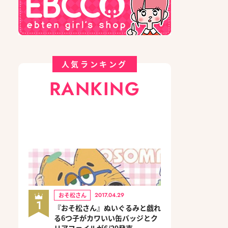
人気ランキング
RANKING
おそ松さん
2017.04.29
1
『おそ松さん』ぬいぐるみと戯れ
る6つ子がカワいい缶バッジとク
リアファイルが6/29発売