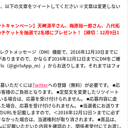
で、以下の文章をツイートしてください ※文章は変更しない
スプレゼントキャンペーン】天﨑滉平さん、梅原裕一郎さん、八代拓
のチケット
を抽選で2名様にプレゼント！【締切：12月9日1
イレクトメッセージ（DM）機能で、2016年12月10日までに
ありますので、かならず2016年12月12日までにDMをご確
irls（@girlsApp_m）」からお送りします。それまではフォ
応募いただくには
Twitter
への登録（無料）が必要です。 ■応
客様のご負担となります。 ■定型文を変更したリツイート
している場合は、応募を受け付けられません。 ■応募内容に虚
た場合、応募を受け付けられません。 ■当選者にお送りす
URLを記載しますので、＜2016年12月12日＞までに必ず
なかった場合は、当選権利が取り消されます。 ■賞品は、
ームに記載いただいた内容を確認の上、関係者受付にてお渡し