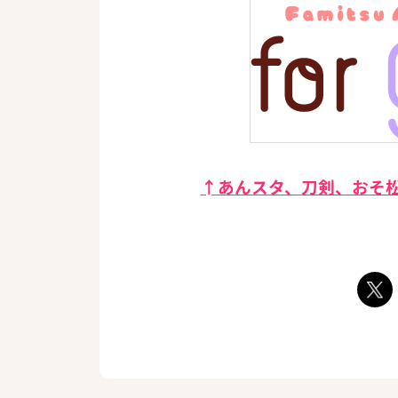
↑あんスタ、刀剣、おそ松