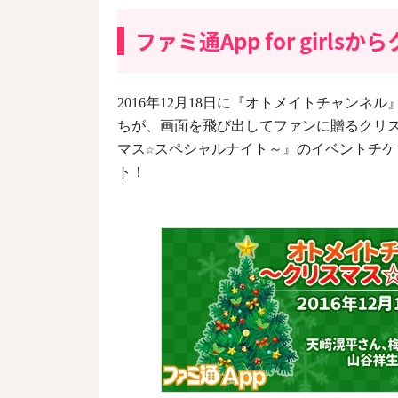
ファミ通App for girl
年
月
日に『オトメイトチャンネル
2016
12
18
ちが、画面を飛び出してファンに贈るクリ
マス☆スペシャルナイト～』のイベントチケット
ト！