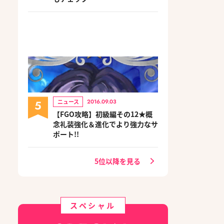
5
ニュース
2016.09.03
【FGO攻略】初級編その12★概
念礼装強化＆進化でより強力なサ
ポート!!
5位以降を見る
スペシャル