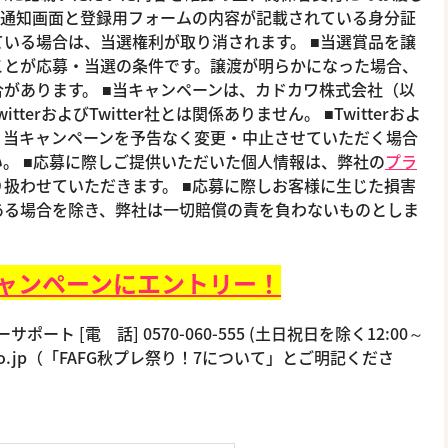
選通知画面と登録用フォームの内容が記載されている身分証
いる場合は、当選権利が取り消されます。 ■当選賞品を譲
ことが応募・当選の条件です。譲渡が明らかになった場合、
があります。 ■当キャンペーンは、カドカワ株式会社（以
erおよびTwitter社とは関係ありません。 ■Twitterおよ
、当キャンペーンを予告なく変更・中止させていただく場合
。 ■応募に際しご提供いただいた個人情報は、弊社の
プラ
扱わせていただきます。 ■応募に際しお客様に生じた損害
ある場合を除き、弊社は一切賠償の責を負わないものとしま
ャンペーンにエントリー！
ート [電 話] 0570-060-555 (土日祝日を除く12:00～
rbrain.co.jp（「FAFG秋プレ祭り！7について」とご明記くださ