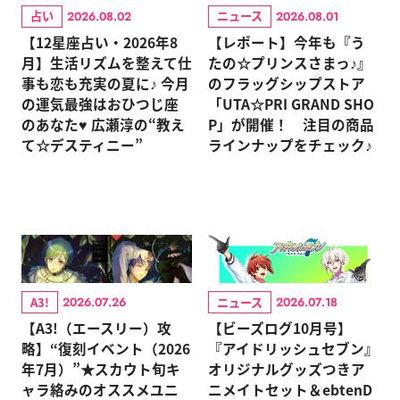
占い
ニュース
2026.08.02
2026.08.01
【12星座占い・2026年8
【レポート】今年も『う
月】生活リズムを整えて仕
たの☆プリンスさまっ♪』
事も恋も充実の夏に♪ 今月
のフラッグシップストア
の運気最強はおひつじ座
「UTA☆PRI GRAND SHO
のあなた♥ 広瀬淳の“教え
P」が開催！ 注目の商品
て☆デスティニー”
ラインナップをチェック♪
A3!
ニュース
2026.07.26
2026.07.18
【A3!（エースリー）攻
【ビーズログ10月号】
略】“復刻イベント（2026
『アイドリッシュセブン』
年7月）”★スカウト旬キ
オリジナルグッズつきア
ャラ絡みのオススメユニ
ニメイトセット＆ebtenD