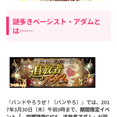
謎多きベーシスト・アダムと
は……
『バンドやろうぜ！（バンやろ）』では、201
7年3月30日（木）午前0時まで、
期間限定イベ
ント「～四響降臨GIGS～追放者アダム」
が開