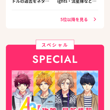
ドルの過去をネタバ
ights・流星隊など、
レ込みで振り返りま
先輩たちの進路もチ
す
ェック
5位以降を見る
スペシャル
SPECIAL