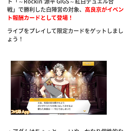
ト「～Rockin'源平 GIGS～紅白デュエル合
戦」で勝利した白陣営の対象、
高良京がイベン
ト報酬カードとして登場！
ライブをプレイして限定カードをゲットしまし
ょう！