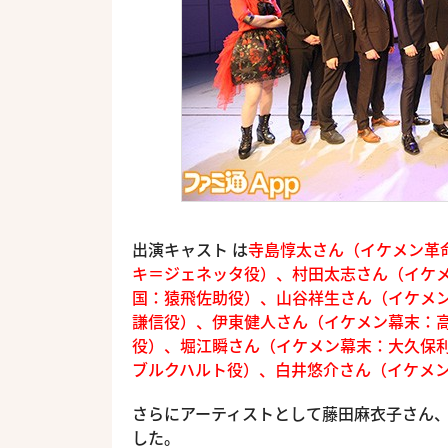
出演キャスト は
寺島惇太さん（イケメン革
キ＝ジェネッタ役）、村田太志さん（イケ
国：猿飛佐助役）、山谷祥生さん（イケメ
謙信役）、伊東健人さん（イケメン幕末：
役）、堀江瞬さん（イケメン幕末：大久保
ブルクハルト役）、白井悠介さん（イケメ
さらにアーティストとして藤田麻衣子さん、Fuk
した。