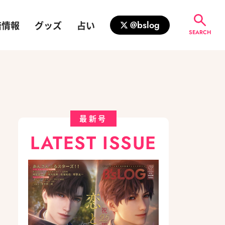
籍情報
グッズ
占い
@bslog
SEARCH
最新号
LATEST ISSUE