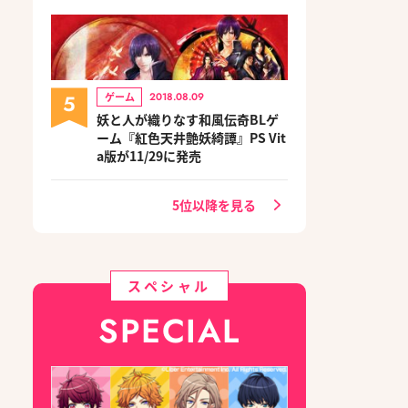
5
ゲーム
2018.08.09
妖と人が織りなす和風伝奇BLゲ
ーム『紅色天井艶妖綺譚』PS Vit
a版が11/29に発売
5位以降を見る
スペシャル
SPECIAL