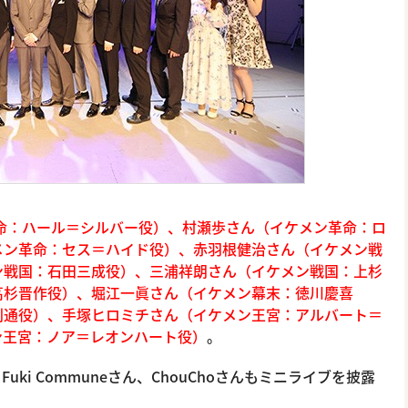
命：ハール＝シルバー役）、村瀬歩さん（イケメン革命：ロ
メン革命：セス＝ハイド役）、赤羽根健治さん（イケメン戦
ン戦国：石田三成役）、三浦祥朗さん（イケメン戦国：上杉
高杉晋作役）、堀江一眞さん（イケメン幕末：徳川慶喜
利通役）、手塚ヒロミチさん（イケメン王宮：アルバート＝
ン王宮：ノア＝レオンハート役）
。
i Communeさん、ChouChoさんもミニライブを披露