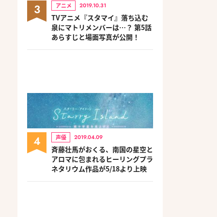
3
アニメ
2019.10.31
TVアニメ『スタマイ』落ち込む
泉にマトリメンバーは…？ 第5話
あらすじと場面写真が公開！
4
声優
2019.04.09
斉藤壮馬がおくる、南国の星空と
アロマに包まれるヒーリングプラ
ネタリウム作品が5/18より上映