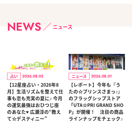
NEWS
ニュース
占い
ニュース
2026.08.02
2026.08.01
【12星座占い・2026年8
【レポート】今年も『う
月】生活リズムを整えて仕
たの☆プリンスさまっ♪』
事も恋も充実の夏に♪ 今月
のフラッグシップストア
の運気最強はおひつじ座
「UTA☆PRI GRAND SHO
のあなた♥ 広瀬淳の“教え
P」が開催！ 注目の商品
て☆デスティニー”
ラインナップをチェック♪