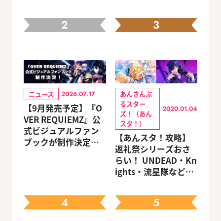
2
3
ニュース
あんさんぶ
2026.07.17
るスター
【9月発売予定】『O
2020.01.04
ズ！（あん
VER REQUIEMZ』公
スタ！）
式ビジュアルファン
【あんスタ！攻略】
ブックが制作決定！
返礼祭シリーズおさ
キャラクターを選べ
らい！ UNDEAD・Kn
る豪華グッズ付き限
ights・流星隊など、
定セットも同時発売
先輩たちの進路もチ
ェック
4
5