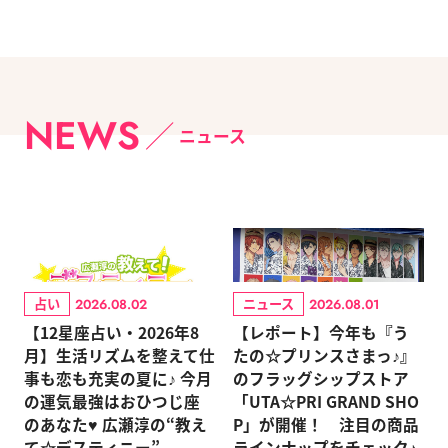
NEWS
ニュース
占い
ニュース
2026.08.02
2026.08.01
【12星座占い・2026年8
【レポート】今年も『う
月】生活リズムを整えて仕
たの☆プリンスさまっ♪』
事も恋も充実の夏に♪ 今月
のフラッグシップストア
の運気最強はおひつじ座
「UTA☆PRI GRAND SHO
のあなた♥ 広瀬淳の“教え
P」が開催！ 注目の商品
て☆デスティニー”
ラインナップをチェック♪