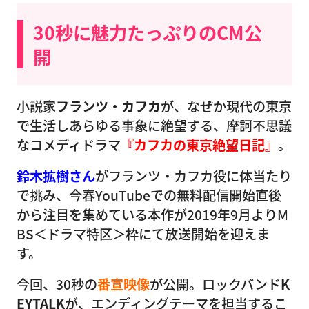
30秒に魅力たっぷりのCM公
開
小説家
フランツ・カフカ
が、なぜか現代の東京
で生活しあらゆる事象に絶望する、摩訶不思議
なコメディドラマ
『カフカの東京絶望日記』
。
鈴木拡樹さん
がフランツ・カフカ役に体当たり
で挑み、今春YouTubeでの無料配信開始直後
から注目を集めている本作が2019年9月よりM
BS＜ドラマ特区＞枠にて放送開始を迎えま
す。
今回、30秒の
番宣映像
が公開。ロックバンド
K
EYTALK
が、エンディングテーマを担当するこ