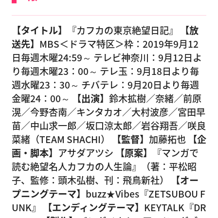
【タイトル】
『カフカの東京絶望日記』
【放
送先】
MBS＜ドラマ特区＞枠：2019年9月12
日毎週木曜24:59～ テレビ神奈川：9月12日よ
り毎週木曜23：00～ テレ玉：9月18日より毎
週水曜23：30～ チバテレ：9月20日より毎週
金曜24：00～
【出演】
鈴木拡樹／奈緒／前原
滉／今野杏南／キンタカオ／大村波彦／宮田早
苗／中山求一郎／坂口涼太郎／岩谷翔吾／咲良
菜緒（TEAM SHACHI）
【監督】
加藤拓也
【企
画・脚本】
アサダアツシ
【原案】
『マンガで
読む絶望名人カフカの人生論』（著：平松昭
子、監修：頭木弘樹、刊：飛鳥新社）
【オー
プニングテーマ】
buzz★Vibes『ZETSUBOU F
UNK』
【エンディングテーマ】
KEYTALK『DR