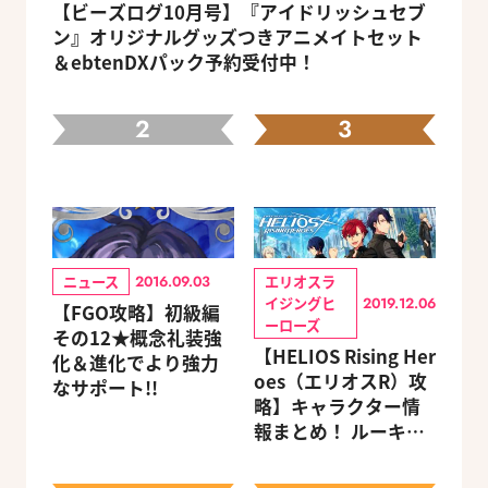
【ビーズログ10月号】『アイドリッシュセブ
ン』オリジナルグッズつきアニメイトセット
＆ebtenDXパック予約受付中！
2
3
ニュース
エリオスラ
2016.09.03
イジングヒ
2019.12.06
【FGO攻略】初級編
ーローズ
その12★概念礼装強
【HELIOS Rising Her
化＆進化でより強力
oes（エリオスR）攻
なサポート!!
略】キャラクター情
報まとめ！ ルーキ
ー・メンターほか19
キャラを網羅（随時