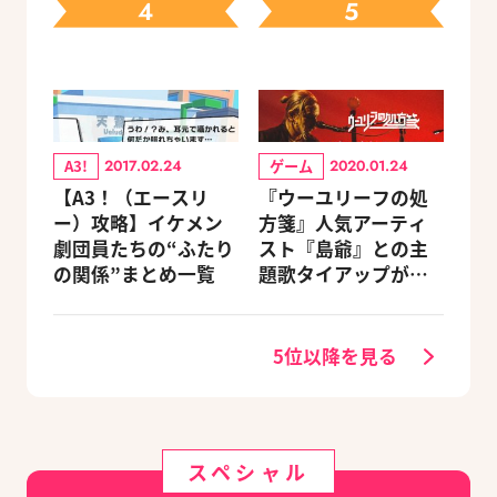
4
5
更新）
A3!
ゲーム
2017.02.24
2020.01.24
【A3！（エースリ
『ウーユリーフの処
ー）攻略】イケメン
方箋』人気アーティ
劇団員たちの“ふたり
スト『島爺』との主
の関係”まとめ一覧
題歌タイアップが決
定
5位以降を見る
スペシャル