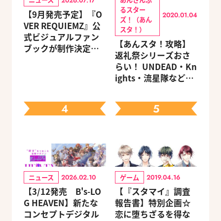
2026.07.17
るスター
【9月発売予定】『O
2020.01.04
ズ！（あん
VER REQUIEMZ』公
スタ！）
式ビジュアルファン
【あんスタ！攻略】
ブックが制作決定！
返礼祭シリーズおさ
キャラクターを選べ
らい！ UNDEAD・Kn
る豪華グッズ付き限
ights・流星隊など、
定セットも同時発売
先輩たちの進路もチ
ェック
4
5
ニュース
ゲーム
2026.02.10
2019.04.16
【3/12発売 B's-LO
【『スタマイ』調査
G HEAVEN】新たな
報告書】特別企画☆
コンセプトデジタル
恋に堕ちざるを得な