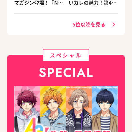
マガジン登場！『NU:
いカレの魅力！第4
カーニバル』など、
回：Revel編
人気作のオリジナル
グッズ付きアニメイ
5位以降を見る
トセットが予約受付
中！
スペシャル
SPECIAL