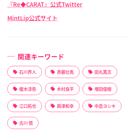
『Re◆CARAT』公式Twitter
MintLip公式サイト
関連キーワード
石川界人
斉藤壮馬
田丸篤志
榎木淳弥
木村良平
増田俊樹
江口拓也
興津和幸
中島ヨシキ
古川 慎