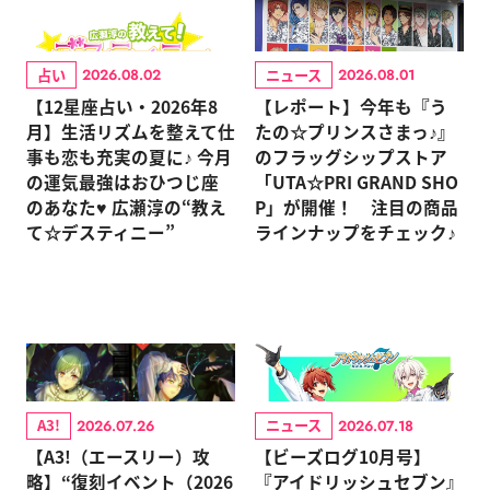
占い
ニュース
2026.08.02
2026.08.01
【12星座占い・2026年8
【レポート】今年も『う
月】生活リズムを整えて仕
たの☆プリンスさまっ♪』
事も恋も充実の夏に♪ 今月
のフラッグシップストア
の運気最強はおひつじ座
「UTA☆PRI GRAND SHO
のあなた♥ 広瀬淳の“教え
P」が開催！ 注目の商品
て☆デスティニー”
ラインナップをチェック♪
A3!
ニュース
2026.07.26
2026.07.18
【A3!（エースリー）攻
【ビーズログ10月号】
略】“復刻イベント（2026
『アイドリッシュセブン』