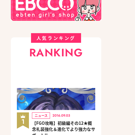
人気ランキング
RANKING
ニュース
2016.09.03
1
【FGO攻略】初級編その12★概
念礼装強化＆進化でより強力なサ
ポート!!