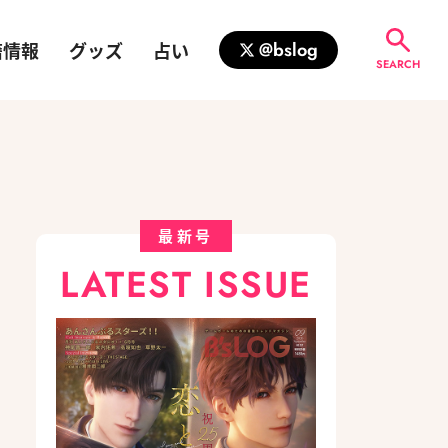
籍情報
グッズ
占い
@bslog
SEARCH
最新号
LATEST ISSUE