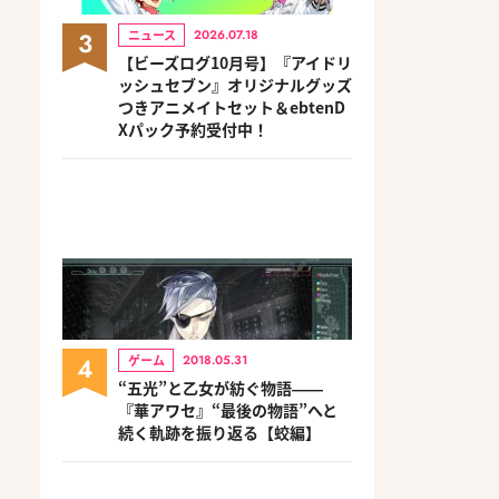
3
ニュース
2026.07.18
【ビーズログ10月号】『アイドリ
ッシュセブン』オリジナルグッズ
つきアニメイトセット＆ebtenD
Xパック予約受付中！
4
ゲーム
2018.05.31
“五光”と乙女が紡ぐ物語――
『華アワセ』“最後の物語”へと
続く軌跡を振り返る【蛟編】