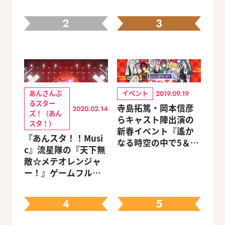
2
3
あんさんぶ
イベント
2019.09.19
るスター
寺島拓篤・岡本信彦
2020.02.14
ズ！（あん
らキャスト陣出演の
スタ！）
新春イベント『遙か
『あんスタ！！Musi
なる時空の中で5＆6
c』流星隊の『天下無
～新春の宴～』チケ
敵☆メテオレンジャ
ットのGAMECITY優
ー！』ゲームフルサ
先販売申込受付がス
イズMVが公開
タート！
4
5