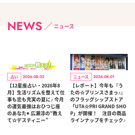
NEWS
ニュース
占い
ニュース
2026.08.02
2026.08.01
【12星座占い・2026年8
【レポート】今年も『う
月】生活リズムを整えて仕
たの☆プリンスさまっ♪』
事も恋も充実の夏に♪ 今月
のフラッグシップストア
の運気最強はおひつじ座
「UTA☆PRI GRAND SHO
のあなた♥ 広瀬淳の“教え
P」が開催！ 注目の商品
て☆デスティニー”
ラインナップをチェック♪