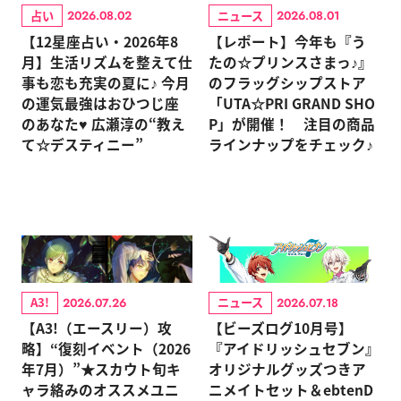
占い
ニュース
2026.08.02
2026.08.01
【12星座占い・2026年8
【レポート】今年も『う
月】生活リズムを整えて仕
たの☆プリンスさまっ♪』
事も恋も充実の夏に♪ 今月
のフラッグシップストア
の運気最強はおひつじ座
「UTA☆PRI GRAND SHO
のあなた♥ 広瀬淳の“教え
P」が開催！ 注目の商品
て☆デスティニー”
ラインナップをチェック♪
A3!
ニュース
2026.07.26
2026.07.18
【A3!（エースリー）攻
【ビーズログ10月号】
略】“復刻イベント（2026
『アイドリッシュセブン』
年7月）”★スカウト旬キ
オリジナルグッズつきア
ャラ絡みのオススメユニ
ニメイトセット＆ebtenD