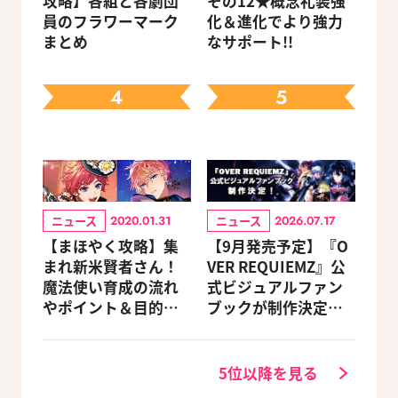
攻略】各組と各劇団
その12★概念礼装強
員のフラワーマーク
化＆進化でより強力
まとめ
なサポート!!
4
5
ニュース
ニュース
2020.01.31
2026.07.17
【まほやく攻略】集
【9月発売予定】『O
まれ新米賢者さん！
VER REQUIEMZ』公
魔法使い育成の流れ
式ビジュアルファン
やポイント＆目的別
ブックが制作決定！
オススメスポットを
キャラクターを選べ
紹介《2020.11追加更
る豪華グッズ付き限
新》
定セットも同時発売
5位以降を見る