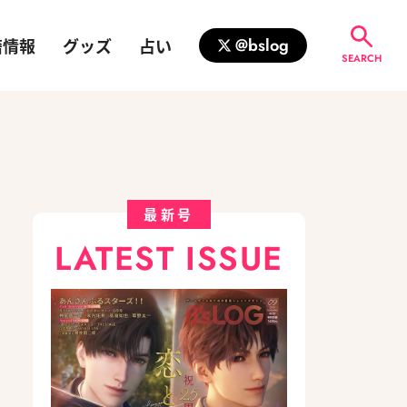
籍情報
グッズ
占い
@bslog
SEARCH
最新号
LATEST ISSUE