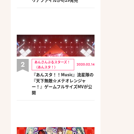
2
あんさんぶるスターズ！
2020.02.14
（あんスタ！）
『あんスタ！！Music』流星隊の
『天下無敵☆メテオレンジャ
ー！』ゲームフルサイズMVが公
開