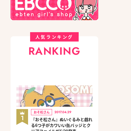
人気ランキング
RANKING
おそ松さん
2017.04.29
1
『おそ松さん』ぬいぐるみと戯れ
る6つ子がカワいい缶バッジとク
リアファイルが6/29発売