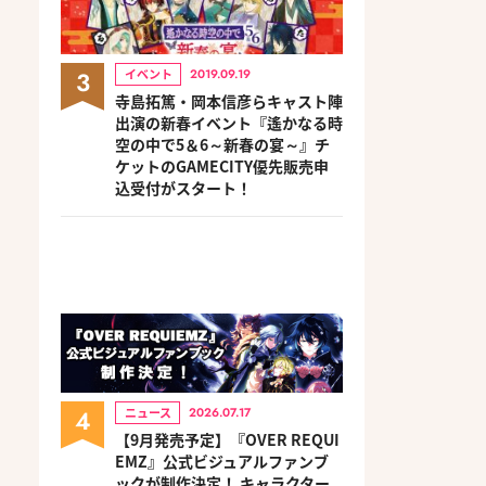
3
イベント
2019.09.19
寺島拓篤・岡本信彦らキャスト陣
出演の新春イベント『遙かなる時
空の中で5＆6～新春の宴～』チ
ケットのGAMECITY優先販売申
込受付がスタート！
4
ニュース
2026.07.17
【9月発売予定】『OVER REQUI
EMZ』公式ビジュアルファンブ
ックが制作決定！ キャラクター