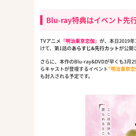
Blu-ray特典はイベント
TVアニメ
『明治東亰恋伽』
が、本日2019
けて、第1話の
あらすじ&先行カット
が公開
さらに、本作のBlu-ray&DVDが早くも
らキャストが登壇するイベント
“明治東亰恋
も封入される予定です。