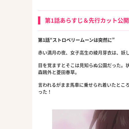
第1話あらすじ＆先行カット公開
第1話“ストロベリームーンは突然に”
赤い満月の夜、女子高生の綾月芽衣は、妖
目を覚ますとそこは見知らぬ公園だった。
森鴎外と菱田春草。
言われるがまま馬車に乗せられ着いたとこ
った！