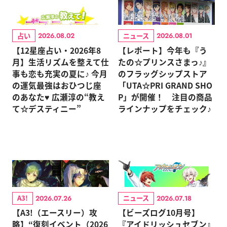
占い
ニュース
2026.08.02
2026.08.01
【12星座占い・2026年8
【レポート】今年も『う
月】生活リズムを整えて仕
たの☆プリンスさまっ♪』
事も恋も充実の夏に♪ 今月
のフラッグシップストア
の運気最強はおひつじ座
「UTA☆PRI GRAND SHO
のあなた♥ 広瀬淳の“教え
P」が開催！ 注目の商品
て☆デスティニー”
ラインナップをチェック♪
A3!
ニュース
2026.07.26
2026.07.18
【A3!（エースリー）攻
【ビーズログ10月号】
略】“復刻イベント（2026
『アイドリッシュセブン』