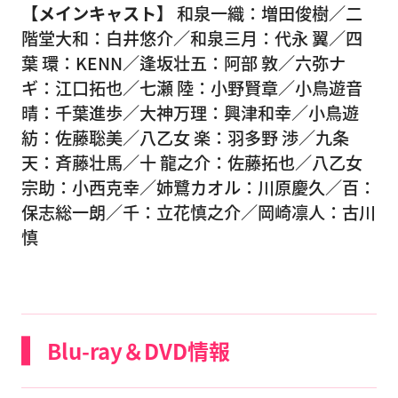
【メインキャスト】
和泉一織：増田俊樹／二
階堂大和：白井悠介／和泉三月：代永 翼／四
葉 環：KENN／逢坂壮五：阿部 敦／六弥ナ
ギ：江口拓也／七瀬 陸：小野賢章／小鳥遊音
晴：千葉進歩／大神万理：興津和幸／小鳥遊
紡：佐藤聡美／八乙女 楽：羽多野 渉／九条
天：斉藤壮馬／十 龍之介：佐藤拓也／八乙女
宗助：小西克幸／姉鷺カオル：川原慶久／百：
保志総一朗／千：立花慎之介／岡崎凛人：古川
慎
Blu-ray＆DVD情報