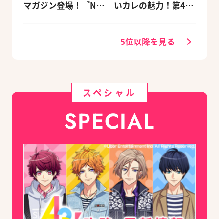
マガジン登場！『NU:
いカレの魅力！第4
カーニバル』など、
回：Revel編
人気作のオリジナル
グッズ付きアニメイ
5位以降を見る
トセットが予約受付
中！
スペシャル
SPECIAL