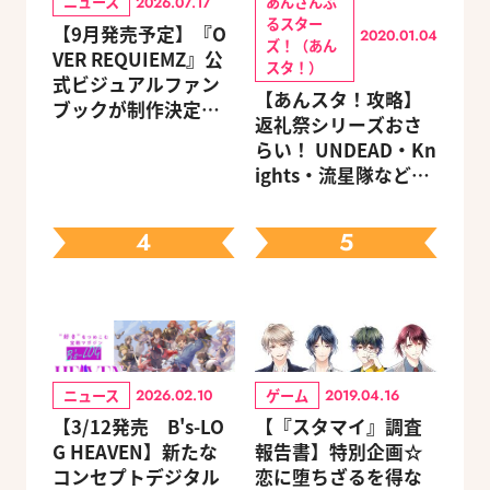
ニュース
あんさんぶ
2026.07.17
るスター
【9月発売予定】『O
2020.01.04
ズ！（あん
VER REQUIEMZ』公
スタ！）
式ビジュアルファン
【あんスタ！攻略】
ブックが制作決定！
返礼祭シリーズおさ
キャラクターを選べ
らい！ UNDEAD・Kn
る豪華グッズ付き限
ights・流星隊など、
定セットも同時発売
先輩たちの進路もチ
ェック
4
5
ニュース
ゲーム
2026.02.10
2019.04.16
【3/12発売 B's-LO
【『スタマイ』調査
G HEAVEN】新たな
報告書】特別企画☆
コンセプトデジタル
恋に堕ちざるを得な