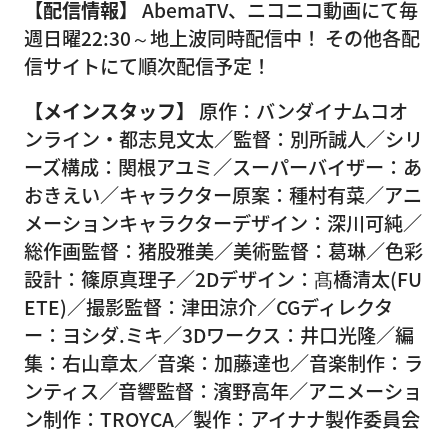
【配信情報】
AbemaTV、ニコニコ動画にて毎
週日曜22:30～地上波同時配信中！ その他各配
信サイトにて順次配信予定！
【メインスタッフ】
原作：バンダイナムコオ
ンライン・都志見文太／監督：別所誠人／シリ
ーズ構成：関根アユミ／スーパーバイザー：あ
おきえい／キャラクター原案：種村有菜／アニ
メーションキャラクターデザイン：深川可純／
総作画監督：猪股雅美／美術監督：葛琳／色彩
設計：篠原真理子／2Dデザイン：髙橋清太(FU
ETE)／撮影監督：津田涼介／CGディレクタ
ー：ヨシダ.ミキ／3Dワークス：井口光隆／編
集：右山章太／音楽：加藤達也／音楽制作：ラ
ンティス／音響監督：濱野高年／アニメーショ
ン制作：TROYCA／製作：アイナナ製作委員会