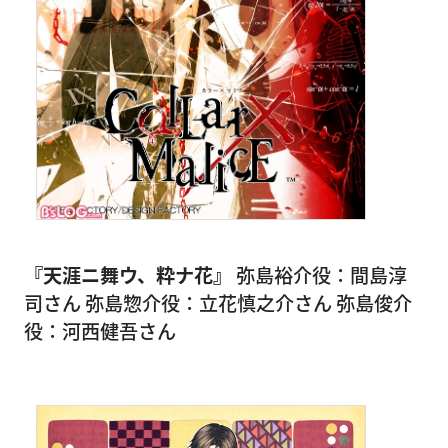
『天涯ニ舞ウ、粋ナ花』
弥島裕介役：間島淳
司さん 弥島惣介役：立花慎之介さん 弥島俊介
役：河西健吾さん