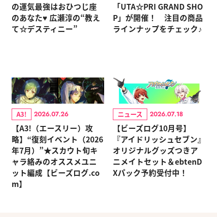
の運気最強はおひつじ座
「UTA☆PRI GRAND SHO
のあなた♥ 広瀬淳の“教え
P」が開催！ 注目の商品
て☆デスティニー”
ラインナップをチェック♪
A3!
ニュース
2026.07.26
2026.07.18
【A3!（エースリー）攻
【ビーズログ10月号】
略】“復刻イベント（2026
『アイドリッシュセブン』
年7月）”★スカウト旬キ
オリジナルグッズつきア
ャラ絡みのオススメユニ
ニメイトセット＆ebtenD
ット編成【ビーズログ.co
Xパック予約受付中！
m】