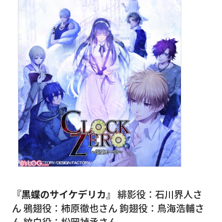
『黒蝶のサイケデリカ』
緋影役：石川界人さ
ん 鴉翅役：柿原徹也さん 鉤翅役：鳥海浩輔さ
ん 紋白役：松岡禎丞さん