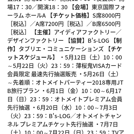
場17：30／開演18：30
【会場】
東京国際フォ
ーラム ホールA
【チケット価格】
S席8000円
［税込］／A席7200円［税込］／B席6500円
［税込］
【主催】
アイディアファクトリー／
デザインファクトリー
【協賛】
B's-LOG
【制
作】
タブリエ・コミュニケーションズ
【チケ
ットスケジュール】
・5月12日（土）10：00
～5月22日（火）23：59：薄桜鬼VISAカード
会員限定 最速先行抽選販売 ・5月26日（土）
～先着順：オトメイトパーティー2018専用JT
B旅行プラン ・6月1日（金）10：00～6月17
日（日）23：59：オトメイトプレミアム会員
先行抽選 ・6月20日（水）10：00～7月3日
（火）23：59：B's-LOG／オトメイトチャン
ネル プレミアムチケット先行抽選 ・7月7日
（土）10：00～7月22日（日）23：59：TVア