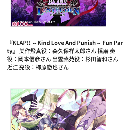
『KLAP!! ～Kind Love And Punish～ Fun Par
ty』
美作燈真役：森久保祥太郎さん 播磨 奏
役：岡本信彦さん 出雲紫苑役：杉田智和さん
近江 亮役：柿原徹也さん