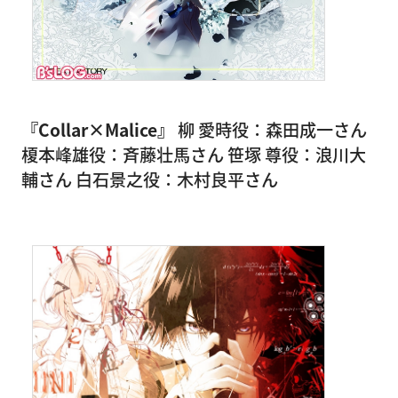
『Collar×Malice』
柳 愛時役：森田成一さん
榎本峰雄役：斉藤壮馬さん 笹塚 尊役：浪川大
輔さん 白石景之役：木村良平さん