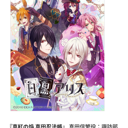
『真紅の焔 真田忍法帳』
真田信繁役：諏訪部