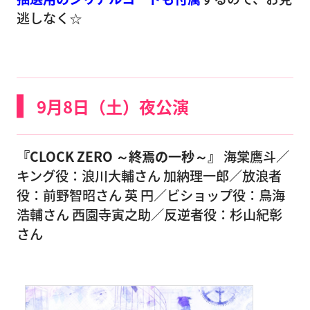
逃しなく☆
9月8日（土）夜公演
『CLOCK ZERO ～終焉の一秒～』
海棠鷹斗／
キング役：浪川大輔さん 加納理一郎／放浪者
役：前野智昭さん 英 円／ビショップ役：鳥海
浩輔さん 西園寺寅之助／反逆者役：杉山紀彰
さん