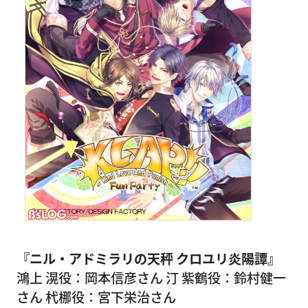
『ニル・アドミラリの天秤 クロユリ炎陽譚』
鴻上 滉役：岡本信彦さん 汀 紫鶴役：鈴村健一
さん 杙梛役：宮下栄治さん