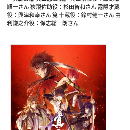
順一さん 猿飛佐助役：杉田智和さん 霧隠才蔵
役：興津和幸さん 筧 十蔵役：鈴村健一さん 由
利鎌之介役：保志総一朗さん