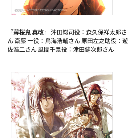
『薄桜鬼 真改』
沖田総司役：森久保祥太郎さ
ん 斎藤 一役：鳥海浩輔さん 原田左之助役：遊
佐浩二さん 風間千景役：津田健次郎さん