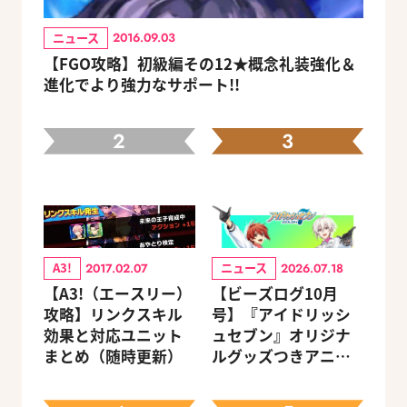
ニュース
2016.09.03
【FGO攻略】初級編その12★概念礼装強化＆
進化でより強力なサポート!!
2
3
A3!
ニュース
2017.02.07
2026.07.18
【A3!（エースリー）
【ビーズログ10月
攻略】リンクスキル
号】『アイドリッシ
効果と対応ユニット
ュセブン』オリジナ
まとめ（随時更新）
ルグッズつきアニメ
イトセット＆ebtenD
Xパック予約受付中！