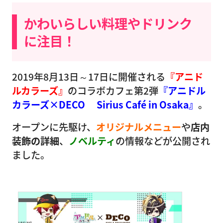
かわいらしい料理やドリンク
に注目！
2019年8月13日～17日に開催される
『アニド
ルカラーズ』
のコラボカフェ第2弾
『アニドル
カラーズ×DECO Sirius Café in Osaka』
。
オープンに先駆け、
オリジナルメニュー
や
店内
装飾の詳細
、
ノベルティ
の情報などが公開され
ました。