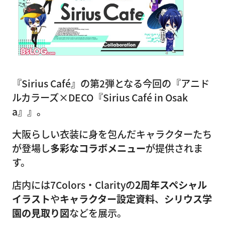
『Sirius Café』の第2弾となる今回の『アニド
ルカラーズ×DECO『Sirius Café in Osak
a』』。
大阪らしい衣装に身を包んだキャラクターたち
が登場し
多彩なコラボメニュー
が提供されま
す。
店内には7Colors・Clarityの
2周年スペシャル
イラスト
や
キャラクター設定資料
、
シリウス学
園の見取り図
などを展示。