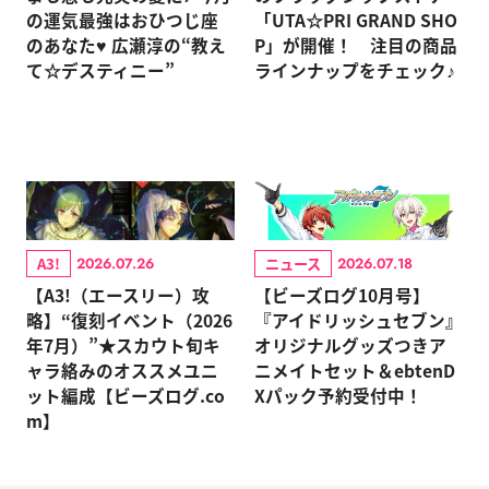
の運気最強はおひつじ座
「UTA☆PRI GRAND SHO
のあなた♥ 広瀬淳の“教え
P」が開催！ 注目の商品
て☆デスティニー”
ラインナップをチェック♪
A3!
ニュース
2026.07.26
2026.07.18
【A3!（エースリー）攻
【ビーズログ10月号】
略】“復刻イベント（2026
『アイドリッシュセブン』
年7月）”★スカウト旬キ
オリジナルグッズつきア
ャラ絡みのオススメユニ
ニメイトセット＆ebtenD
ット編成【ビーズログ.co
Xパック予約受付中！
m】