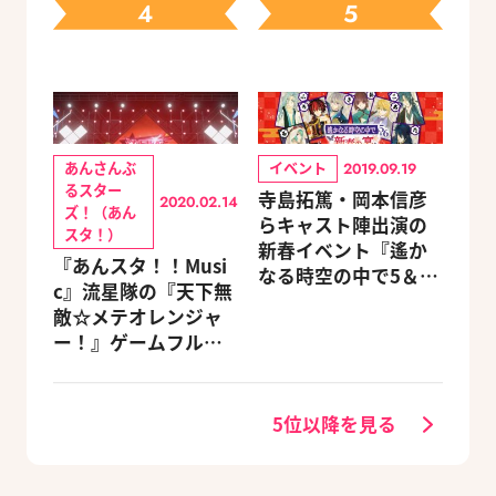
4
5
定セットも同時発売
あんさんぶ
イベント
2019.09.19
るスター
寺島拓篤・岡本信彦
2020.02.14
ズ！（あん
らキャスト陣出演の
スタ！）
新春イベント『遙か
『あんスタ！！Musi
なる時空の中で5＆6
c』流星隊の『天下無
～新春の宴～』チケ
敵☆メテオレンジャ
ットのGAMECITY優
ー！』ゲームフルサ
先販売申込受付がス
イズMVが公開
タート！
5位以降を見る