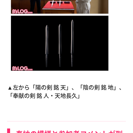
▲左から「陽の剣 銘 天」、「陰の剣 銘 地」、
「奉献の剣 銘 人・天地長久」