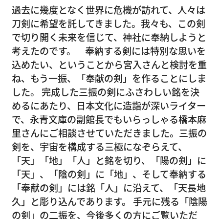
過去に幾度となく世界に危機が訪れて、人々は
刀剣に希望を託してきました。我々も、この剣
で切り開く未来を信じて、神社に奉納しようと
考えたのです。 奉納する剣には特別な思いを
込めたい、ということから宮入さんと検討を重
ね、もう一振、「奉献の剣」を作ることにしま
した。 完成した三振の剣にふさわしい銘を決
めるにあたり、日本文化に造詣が深いライター
で、永青文庫の副館長でもいらっしゃる橋本麻
里さんにご相談させていただきました。三振の
剣を、宇宙を構成する三極になぞらえて、
「天」「地」「人」と銘を切り、「陽の剣」に
「天」、「陰の剣」に「地」、そして奉納する
「奉献の剣」には銘「人」に沿えて、「天長地
久」と彫り込んであります。 手元に残る「陰陽
の剣」の二振を、今後多くの方にご覧いただ