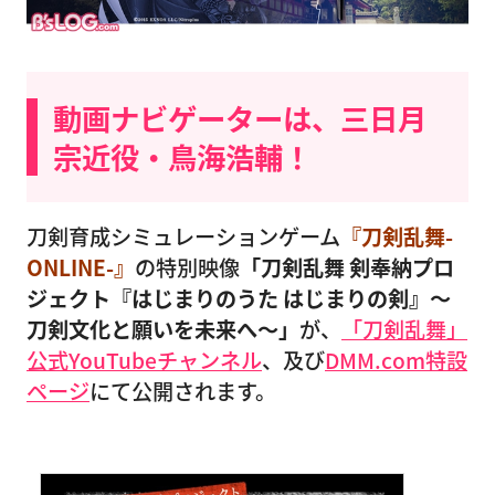
動画ナビゲーターは、三日月
宗近役・鳥海浩輔！
刀剣育成シミュレーションゲーム
『刀剣乱舞-
ONLINE-』
の特別映像
「刀剣乱舞 剣奉納プロ
ジェクト『はじまりのうた はじまりの剣』〜
刀剣文化と願いを未来へ〜」
が、
「刀剣乱舞」
公式YouTubeチャンネル
、及び
DMM.com特設
ページ
にて公開されます。