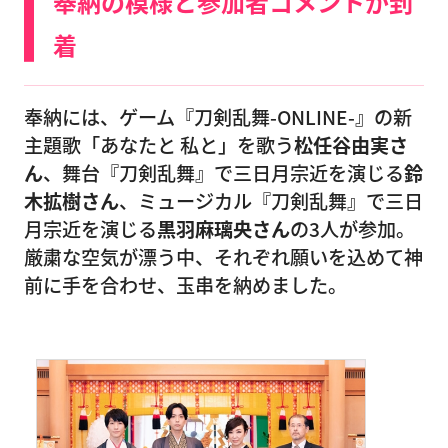
奉納の模様と参加者コメントが到
着
奉納には、ゲーム『刀剣乱舞-ONLINE-』の新
主題歌「あなたと 私と」を歌う
松任谷由実さ
ん
、舞台『刀剣乱舞』で三日月宗近を演じる
鈴
木拡樹さん
、ミュージカル『刀剣乱舞』で三日
月宗近を演じる
黒羽麻璃央さん
の3人が参加。
厳粛な空気が漂う中、それぞれ願いを込めて神
前に手を合わせ、玉串を納めました。