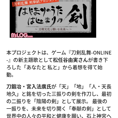
本プロジェクトは、ゲーム『刀剣乱舞-ONLINE
-』の新主題歌として
松任谷由実さん
が書き下
ろした「あなたと 私と」から着想を得て始
動。
刀鍛冶・宮入法廣氏
が「天」「地」「人・天長
地久」と銘を切った三振りの剣を作刀し、最初
の二振りを「陰陽の剣」として展示。 最後の
一振りを、未来を切り開く「奉献の剣」として
世界中の人々の平和と健康を願い、石上神宮へ