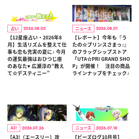
占い
ニュース
2026.08.02
2026.08.01
【12星座占い・2026年8
【レポート】今年も『う
月】生活リズムを整えて仕
たの☆プリンスさまっ♪』
事も恋も充実の夏に♪ 今月
のフラッグシップストア
の運気最強はおひつじ座
「UTA☆PRI GRAND SHO
のあなた♥ 広瀬淳の“教え
P」が開催！ 注目の商品
て☆デスティニー”
ラインナップをチェック♪
A3!
ニュース
2026.07.26
2026.07.18
【A3!（エースリー）攻
【ビーズログ10月号】