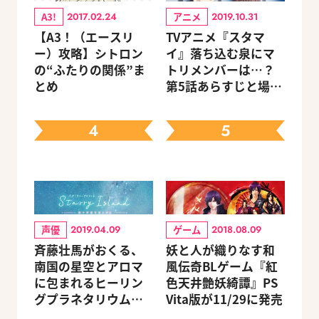
A3!
アニメ
2017.02.24
2019.10.31
【A3！（エースリ
TVアニメ『スタマ
ー）攻略】シトロン
イ』落ち込む泉にマ
の“ふたりの関係”ま
トリメンバーは…？
とめ
第5話あらすじと場面
写真が公開！
4
5
声優
ゲーム
2019.04.09
2018.08.09
斉藤壮馬がおくる、
妖と人が織りなす和
南国の星空とアロマ
風伝奇BLゲーム『紅
に包まれるヒーリン
色天井艶妖綺譚』PS
グプラネタリウム作
Vita版が11/29に発売
品が5/18より上映