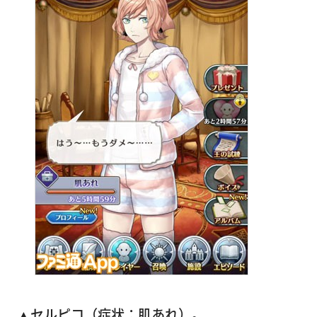
▲セルピコ（症状：肌あれ）。