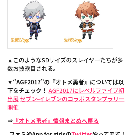
▲このようなSDサイズのスレイヤーたちが多
数お披露目される。
▼“AGF2017”の『オトメ勇者』については以
下をチェック！
AGF2017にレベルファイブ初
出展
セブン‐イレブンのコラボスタンプラリー
開催
⇒
『オトメ勇者』情報まとめへ戻る
ファミ通App for girlsの
Twitter
やってます！