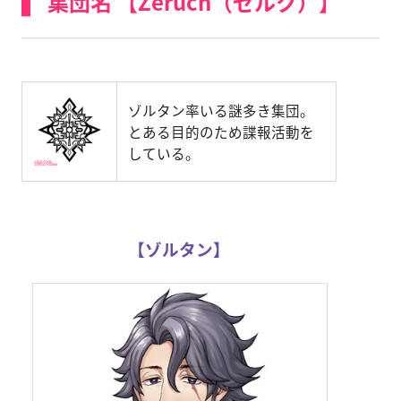
集団名 【Zeruch（ゼルク）】
ゾルタン率いる謎多き集団。
とある目的のため諜報活動を
している。
【ゾルタン】