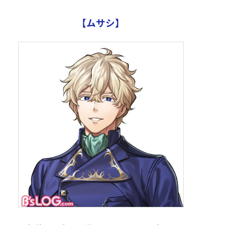
【ムサシ】