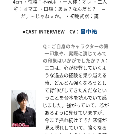
4cm ・性格：不器用 ・一人称：オレ ・二人
称：オマエ ・口癖：あぁ？なんだと？ ～
だ。～じゃねぇか。 ・初期武器：銃
畠中祐
■CAST INTERVIEW CV：
Q：ご自身のキャラクターの第
一印象や、実際に演じてみて
の印象はいかがでしたか？
A：
ニコは、心が疲弊していくよ
うな過去の経験を乗り越える
時、どんどん強くなろうとし
て背伸びしてきたんだなとい
うことを台本を読んでいて感
じました。強がっていて、芯が
あるように見せていますが、
今まで揺れ続けてきた感情が
見え隠れしていて、強くなる