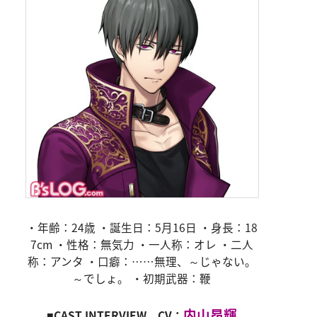
・年齢：24歳 ・誕生日：5月16日 ・身長：18
7cm ・性格：無気力 ・一人称：オレ ・二人
称：アンタ ・口癖：……無理、～じゃない。
～でしょ。 ・初期武器：鞭
内山昂輝
■CAST INTERVIEW CV：