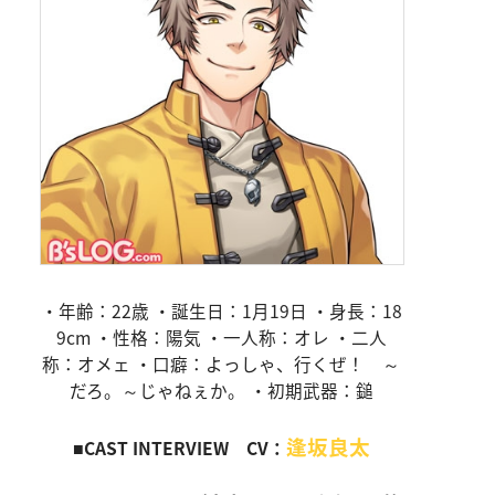
・年齢：22歳 ・誕生日：1月19日 ・身長：18
9cm ・性格：陽気 ・一人称：オレ ・二人
称：オメェ ・口癖：よっしゃ、行くぜ！ ～
だろ。～じゃねぇか。 ・初期武器：鎚
逢坂良太
■CAST INTERVIEW CV：