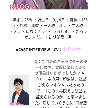
・年齢：25歳 ・誕生日：9月4日 ・身長：183
cm ・性格：我儘 ・一人称：オレ ・二人称：
テメェ ・口癖：チッ……うるせぇ、～だろう
が。～だ。 ・初期武器：弓
小野友樹
■CAST INTERVIEW CV：
Q：ご自身のキャラクターの第
一印象や、実際に演じてみて
の印象はいかがでしたか？
A：
クローネの第一印象は、髪型
がえらいオシャレだったの
で、「この世界観でも髪型は
整えられるのか」と思いまし
た。演じていくうちに“口が悪