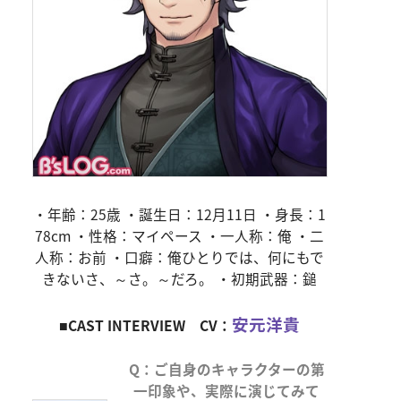
・年齢：25歳 ・誕生日：12月11日 ・身長：1
78cm ・性格：マイペース ・一人称：俺 ・二
人称：お前 ・口癖：俺ひとりでは、何にもで
きないさ、～さ。～だろ。 ・初期武器：鎚
安元洋貴
■CAST INTERVIEW CV：
Q：ご自身のキャラクターの第
一印象や、実際に演じてみて