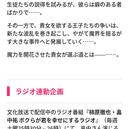
生徒たちの説得を試みるが、彼らは癖のある者
ばかりで……。
その一方で、貴女を欲する王子たちの争いは、
新たな波乱を巻き起こし、やがて魔界を揺るが
す大きな事件へと発展していく……。
魔力を開花させた貴女が選ぶ道とは――……。
ラジオ連動企画
文化放送で配信中のラジオ番組
『柿原徹也・畠
中祐 ボクらが君を幸せにするラジオ』
（毎週
土曜25時30分～26時）にて、畠中さん演じる