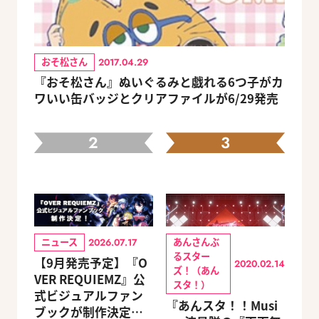
おそ松さん
2017.04.29
『おそ松さん』ぬいぐるみと戯れる6つ子がカ
ワいい缶バッジとクリアファイルが6/29発売
2
3
ニュース
あんさんぶ
2026.07.17
るスター
【9月発売予定】『O
2020.02.14
ズ！（あん
VER REQUIEMZ』公
スタ！）
式ビジュアルファン
『あんスタ！！Musi
ブックが制作決定！