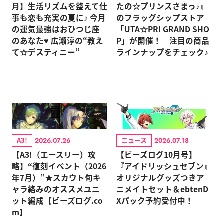
月】生活リズムを整えて仕
たの☆プリンスさまっ♪』
事も恋も充実の夏に♪ 今月
のフラッグシップストア
の運気最強はおひつじ座
「UTA☆PRI GRAND SHO
のあなた♥ 広瀬淳の“教え
P」が開催！ 注目の商品
て☆デスティニー”
ラインナップをチェック♪
A3!
ニュース
2026.07.26
2026.07.18
【A3!（エースリー）攻
【ビーズログ10月号】
略】“復刻イベント（2026
『アイドリッシュセブン』
年7月）”★スカウト旬キ
オリジナルグッズつきア
ャラ絡みのオススメユニ
ニメイトセット＆ebtenD
ット編成【ビーズログ.co
Xパック予約受付中！
m】