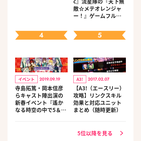
c』流星隊の『天下無
キャラクターを選べ
敵☆メテオレンジャ
る豪華グッズ付き限
ー！』ゲームフルサ
定セットも同時発売
イズMVが公開
4
5
イベント
A3!
2019.09.19
2017.02.07
寺島拓篤・岡本信彦
【A3!（エースリー）
らキャスト陣出演の
攻略】リンクスキル
新春イベント『遙か
効果と対応ユニット
なる時空の中で5＆6
まとめ（随時更新）
～新春の宴～』チケ
ットのGAMECITY優
先販売申込受付がス
5位以降を見る
タート！