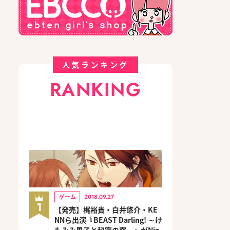
人気ランキング
RANKING
ゲーム
2018.09.27
1
【発売】梶裕貴・白井悠介・KE
NNら出演『BEAST Darling! ～け
もみみ男子と秘密の寮～』がNin