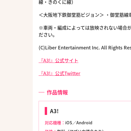
線・きのくに線）
＜大阪地下鉄御堂筋ビジョン＞ ・御堂筋線
※車両・編成によっては放映されない場合が
ださい。
(C)Liber Entertainment Inc. All Rights Re
『A3!』公式サイト
『A3!』公式Twitter
作品情報
A3!
対応機種：
iOS／Android