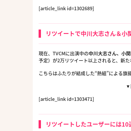
[article_link id=1302689]
リツイートで中川大志さん＆小
現在、TVCMに出演中の
中川大志さん、小関
予定）が2万リツイート以上されると、新た
こちらはふたりが結成した“熱組”による旗
▼
[article_link id=1303471]
リツイートしたユーザーには10