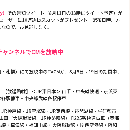
ny）
での告知ツイート（8月11日の13時にツイート予定）が
ユーザーに10連選抜スカウトがプレゼント。配布日時、方
となので、お見逃しなく。
チャンネルでCMを放映中
札幌）にて放映中のTVCMが、8月6日～19日の期間中、
。
）
【放送路線】
＜JR東日本＞ 山手・中央線快速・京浜東
線各駅停車・中央総武線各駅停車
線・JR神戸線・JR宝塚線・JR東西線・琵琶湖線・学研都市
電車（大阪環状線、JRゆめ咲線） 225系快速電車（東海
本線・草津線・福知山線・大阪環状線・関西空港線・阪和