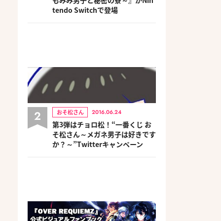
tendo Switchで登場
2
おそ松さん
2016.06.24
第3弾はチョロ松！“一番くじ お
そ松さん～メガネ男子は好きです
か？～”Twitterキャンペーン