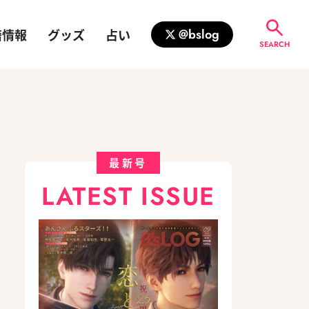
籍情報
グッズ
占い
@bslog
SEARCH
最新号
LATEST ISSUE