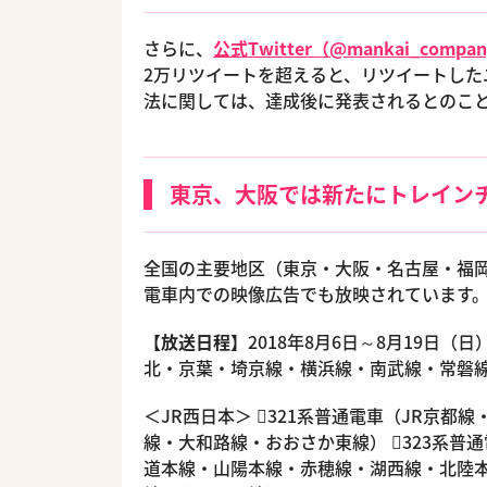
さらに、
公式Twitter（@mankai_compa
2万リツイートを超えると、リツイートした
法に関しては、達成後に発表されるとのこ
東京、大阪では新たにトレイン
全国の主要地区（東京・大阪・名古屋・福岡・
電車内での映像広告でも放映されています
【放送日程】
2018年8月6日～8月19日（日
北・京葉・埼京線・横浜線・南武線・常磐
＜JR西日本＞ 321系普通電車（JR京都
線・大和路線・おおさか東線） 323系普通
道本線・山陽本線・赤穂線・湖西線・北陸