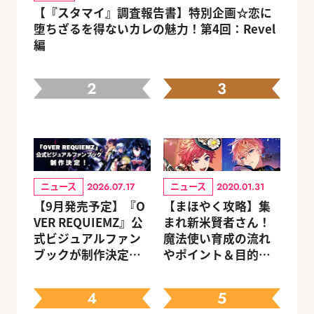
【『スタマイ』調査報告書】特別企画☆恋に
堕ちざるを得ないカレの魅力！第4回：Revel
編
2
3
ニュース
ニュース
2026.07.17
2020.01.31
【9月発売予定】『O
【まほやく攻略】集
VER REQUIEMZ』公
まれ新米賢者さん！
式ビジュアルファン
魔法使い育成の流れ
ブックが制作決定！
やポイント＆目的別
キャラクターを選べ
オススメスポットを
る豪華グッズ付き限
紹介《2020.11追加更
4
5
定セットも同時発売
新》