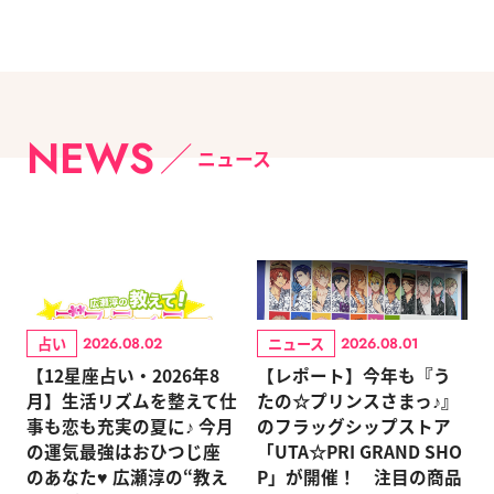
NEWS
ニュース
占い
ニュース
2026.08.02
2026.08.01
【12星座占い・2026年8
【レポート】今年も『う
月】生活リズムを整えて仕
たの☆プリンスさまっ♪』
事も恋も充実の夏に♪ 今月
のフラッグシップストア
の運気最強はおひつじ座
「UTA☆PRI GRAND SHO
のあなた♥ 広瀬淳の“教え
P」が開催！ 注目の商品