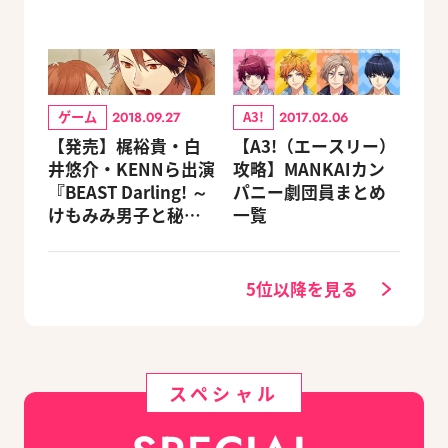
ゲーム
A3!
2018.09.27
2017.02.06
【発売】梶裕貴・白
【A3!（エースリー）
井悠介・KENNら出演
攻略】MANKAIカン
『BEAST Darling! ～
パニー劇団員まとめ
けもみみ男子と秘密
一覧
の寮～』がNintendo
Switchで登場
5位以降を見る
スペシャル