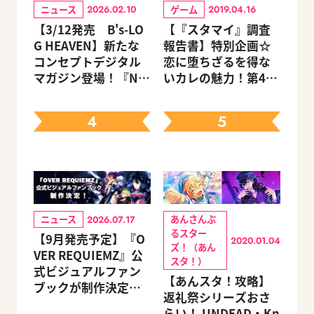
ニュース
ゲーム
2026.02.10
2019.04.16
【3/12発売 B's-LO
【『スタマイ』調査
G HEAVEN】新たな
報告書】特別企画☆
コンセプトデジタル
恋に堕ちざるを得な
マガジン登場！『NU:
いカレの魅力！第4
カーニバル』など、
回：Revel編
人気作のオリジナル
4
5
グッズ付きアニメイ
トセットが予約受付
中！
ニュース
あんさんぶ
2026.07.17
るスター
【9月発売予定】『O
2020.01.04
ズ！（あん
VER REQUIEMZ』公
スタ！）
式ビジュアルファン
【あんスタ！攻略】
ブックが制作決定！
返礼祭シリーズおさ
キャラクターを選べ
らい！ UNDEAD・Kn