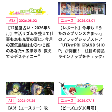
占い
ニュース
2026.08.02
2026.08.01
【12星座占い・2026年8
【レポート】今年も『う
月】生活リズムを整えて仕
たの☆プリンスさまっ♪』
事も恋も充実の夏に♪ 今月
のフラッグシップストア
の運気最強はおひつじ座
「UTA☆PRI GRAND SHO
のあなた♥ 広瀬淳の“教え
P」が開催！ 注目の商品
て☆デスティニー”
ラインナップをチェック♪
A3!
ニュース
2026.07.26
2026.07.18
【A3!（エースリー）攻
【ビーズログ10月号】