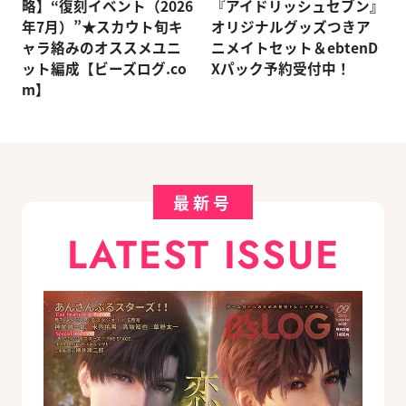
略】“復刻イベント（2026
『アイドリッシュセブン』
年7月）”★スカウト旬キ
オリジナルグッズつきア
ャラ絡みのオススメユニ
ニメイトセット＆ebtenD
ット編成【ビーズログ.co
Xパック予約受付中！
m】
最新号
LATEST ISSUE