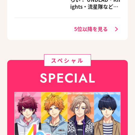
る豪華グッズ付き限
ights・流星隊など、
定セットも同時発売
先輩たちの進路もチ
ェック
5位以降を見る
スペシャル
SPECIAL