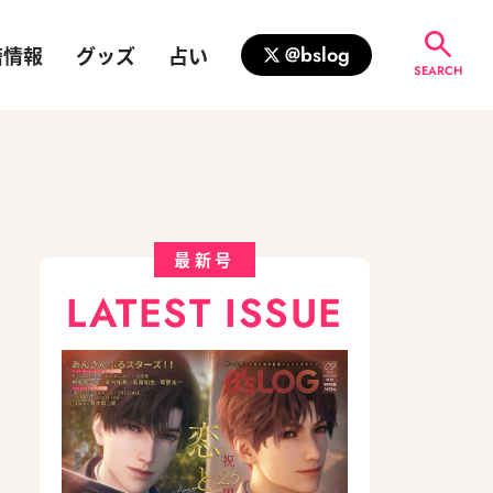
籍情報
グッズ
占い
@bslog
SEARCH
最新号
LATEST ISSUE