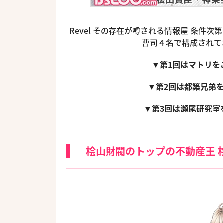
Revel その存在が噂される情報屋 条件
曹司４名で構成されて
▼第1回はマトリを
▼第2回は都築兄弟
▼第3回は瀬尾研究室
桧山財閥のトップの不動産王 桧