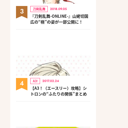
3
刀剣乱舞
2018.09.05
『刀剣乱舞-ONLINE-』山姥切国
広の“極”の姿が一部公開に！
4
A3!
2017.02.24
【A3！（エースリー）攻略】シ
トロンの“ふたりの関係”まとめ