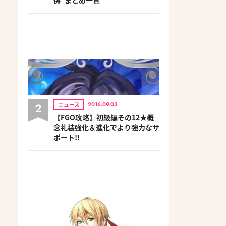
2
ニュース
2016.09.03
【FGO攻略】初級編その12★概
念礼装強化＆進化でより強力なサ
ポート!!