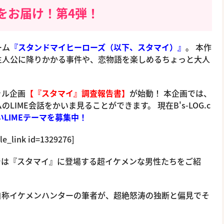
をお届け！第4弾！
ーム
『スタンドマイヒーローズ（以下、スタマイ）』
。 本作
主人公に降りかかる事件や、恋物語を楽しめるちょっと大人
ャル企画
【『スタマイ』調査報告書】
が始動！ 本企画では、
IME会話をかいま見ることができます。 現在B's-LOG.c
いLIMEテーマを募集中！
cle_link id=1329276]
では『スタマイ』に登場する超イケメンな男性たちをご紹
自称イケメンハンターの筆者が、超絶怒涛の独断と偏見でそ