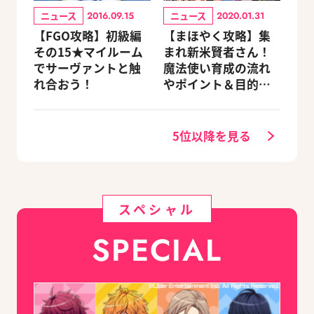
ニュース
ニュース
2016.09.15
2020.01.31
【FGO攻略】初級編
【まほやく攻略】集
その15★マイルーム
まれ新米賢者さん！
でサーヴァントと触
魔法使い育成の流れ
れ合おう！
やポイント＆目的別
オススメスポットを
紹介《2020.11追加更
新》
5位以降を見る
スペシャル
SPECIAL