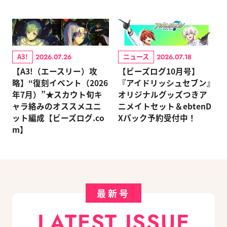
A3!
ニュース
2026.07.26
2026.07.18
【A3!（エースリー）攻
【ビーズログ10月号】
略】“復刻イベント（2026
『アイドリッシュセブン』
年7月）”★スカウト旬キ
オリジナルグッズつきア
ャラ絡みのオススメユニ
ニメイトセット＆ebtenD
ット編成【ビーズログ.co
Xパック予約受付中！
m】
最新号
LATEST ISSUE