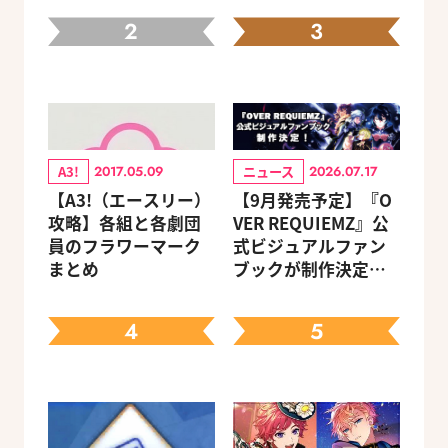
2
3
A3!
ニュース
2017.05.09
2026.07.17
【A3!（エースリー）
【9月発売予定】『O
攻略】各組と各劇団
VER REQUIEMZ』公
員のフラワーマーク
式ビジュアルファン
まとめ
ブックが制作決定！
キャラクターを選べ
る豪華グッズ付き限
4
5
定セットも同時発売