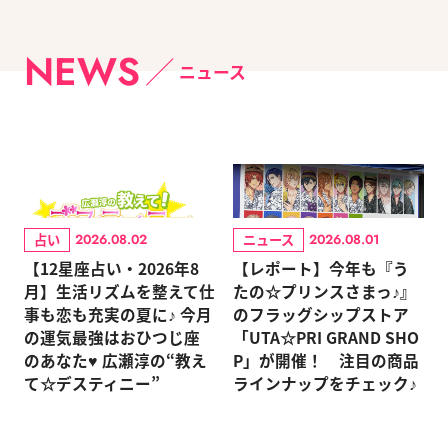
NEWS
ニュース
占い
ニュース
2026.08.02
2026.08.01
【12星座占い・2026年8
【レポート】今年も『う
月】生活リズムを整えて仕
たの☆プリンスさまっ♪』
事も恋も充実の夏に♪ 今月
のフラッグシップストア
の運気最強はおひつじ座
「UTA☆PRI GRAND SHO
のあなた♥ 広瀬淳の“教え
P」が開催！ 注目の商品
て☆デスティニー”
ラインナップをチェック♪