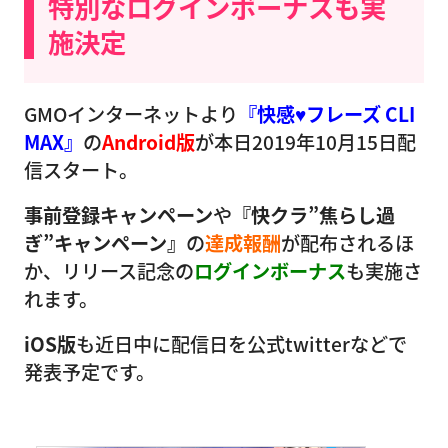
特別なログインボーナスも実
施決定
GMOインターネットより
『快感♥フレーズ CLI
MAX』
の
Android版
が本日2019年10月15日配
信スタート。
事前登録キャンペーン
や
『快クラ”焦らし過
ぎ”キャンペーン』
の
達成報酬
が配布されるほ
か、リリース記念の
ログインボーナス
も実施さ
れます。
iOS版
も近日中に配信日を公式twitterなどで
発表予定です。