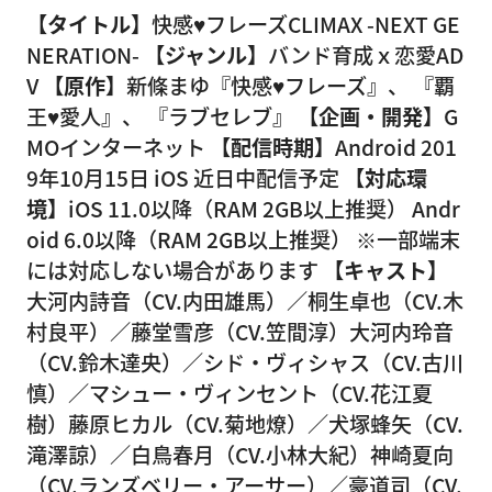
【タイトル】
快感♥フレーズCLIMAX -NEXT GE
NERATION-
【ジャンル】
バンド育成ｘ恋愛AD
V
【原作】
新條まゆ『快感♥フレーズ』、 『覇
王♥愛人』、 『ラブセレブ』
【企画・開発】
G
MOインターネット
【配信時期】
Android 201
9年10月15日 iOS 近日中配信予定
【対応環
境】
iOS 11.0以降（RAM 2GB以上推奨） Andr
oid 6.0以降（RAM 2GB以上推奨） ※一部端末
には対応しない場合があります
【キャスト】
大河内詩音（CV.内田雄馬）／桐生卓也（CV.木
村良平）／藤堂雪彦（CV.笠間淳）大河内玲音
（CV.鈴木達央）／シド・ヴィシャス（CV.古川
慎）／マシュー・ヴィンセント（CV.花江夏
樹）藤原ヒカル（CV.菊地燎）／犬塚蜂矢（CV.
滝澤諒）／白鳥春月（CV.小林大紀）神崎夏向
（CV.ランズベリー・アーサー）／豪道司（CV.