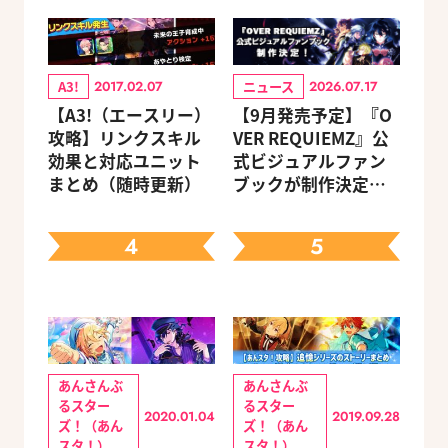
A3!
ニュース
2017.02.07
2026.07.17
【A3!（エースリー）
【9月発売予定】『O
攻略】リンクスキル
VER REQUIEMZ』公
効果と対応ユニット
式ビジュアルファン
まとめ（随時更新）
ブックが制作決定！
キャラクターを選べ
る豪華グッズ付き限
4
5
定セットも同時発売
あんさんぶ
あんさんぶ
るスター
るスター
2020.01.04
2019.09.28
ズ！（あん
ズ！（あん
スタ！）
スタ！）