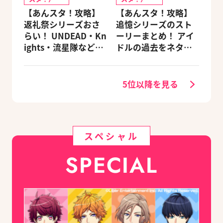
【あんスタ！攻略】
【あんスタ！攻略】
返礼祭シリーズおさ
追憶シリーズのスト
らい！ UNDEAD・Kn
ーリーまとめ！ アイ
ights・流星隊など、
ドルの過去をネタバ
先輩たちの進路もチ
レ込みで振り返りま
ェック
す
5位以降を見る
スペシャル
SPECIAL