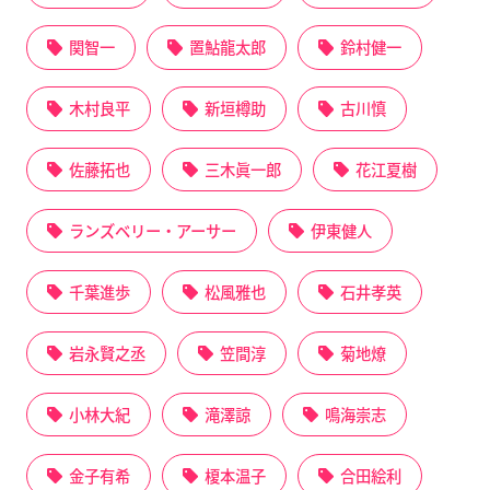
関智一
置鮎龍太郎
鈴村健一
木村良平
新垣樽助
古川慎
佐藤拓也
三木眞一郎
花江夏樹
ランズベリー・アーサー
伊東健人
千葉進歩
松風雅也
石井孝英
岩永賢之丞
笠間淳
菊地燎
小林大紀
滝澤諒
鳴海崇志
金子有希
榎本温子
合田絵利