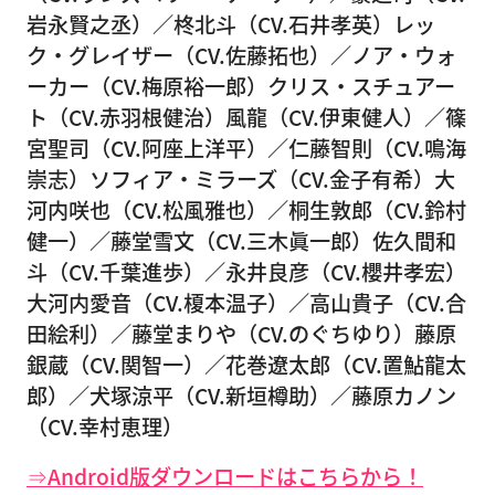
岩永賢之丞）／柊北斗（CV.石井孝英）レッ
ク・グレイザー（CV.佐藤拓也）／ノア・ウォ
ーカー（CV.梅原裕一郎）クリス・スチュアー
ト（CV.赤羽根健治）風龍（CV.伊東健人）／篠
宮聖司（CV.阿座上洋平）／仁藤智則（CV.鳴海
崇志）ソフィア・ミラーズ（CV.金子有希）大
河内咲也（CV.松風雅也）／桐生敦郎（CV.鈴村
健一）／藤堂雪文（CV.三木眞一郎）佐久間和
斗（CV.千葉進歩）／永井良彦（CV.櫻井孝宏）
大河内愛音（CV.榎本温子）／高山貴子（CV.合
田絵利）／藤堂まりや（CV.のぐちゆり）藤原
銀蔵（CV.関智一）／花巻遼太郎（CV.置鮎龍太
郎）／犬塚涼平（CV.新垣樽助）／藤原カノン
（CV.幸村恵理）
⇒Android版ダウンロードはこちらから！