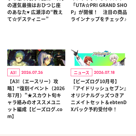
の運気最強はおひつじ座
「UTA☆PRI GRAND SHO
のあなた♥ 広瀬淳の“教え
P」が開催！ 注目の商品
て☆デスティニー”
ラインナップをチェック♪
A3!
ニュース
2026.07.26
2026.07.18
【A3!（エースリー）攻
【ビーズログ10月号】
略】“復刻イベント（2026
『アイドリッシュセブン』
年7月）”★スカウト旬キ
オリジナルグッズつきア
ャラ絡みのオススメユニ
ニメイトセット＆ebtenD
ット編成【ビーズログ.co
Xパック予約受付中！
m】