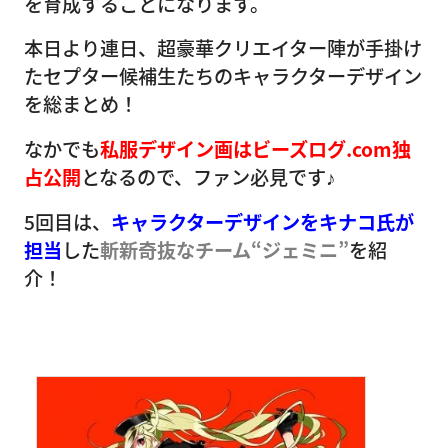
を育成することになります。
本日より連日、超豪華クリエイター陣が手掛け
たセプター候補生たちのキャラクターデザイン
を総まとめ！
なかでも
私服デザイン画はビーズログ.com独
占公開
となるので、ファン必見です♪
5回目は、
キャラクターデザインをキナコ氏が
担当
した
斬新奇抜なチーム“ジェミニ”
を紹
介！