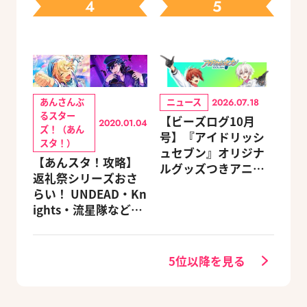
4
5
定セットも同時発売
あんさんぶ
ニュース
2026.07.18
るスター
【ビーズログ10月
2020.01.04
ズ！（あん
号】『アイドリッシ
スタ！）
ュセブン』オリジナ
【あんスタ！攻略】
ルグッズつきアニメ
返礼祭シリーズおさ
イトセット＆ebtenD
らい！ UNDEAD・Kn
Xパック予約受付中！
ights・流星隊など、
先輩たちの進路もチ
ェック
5位以降を見る