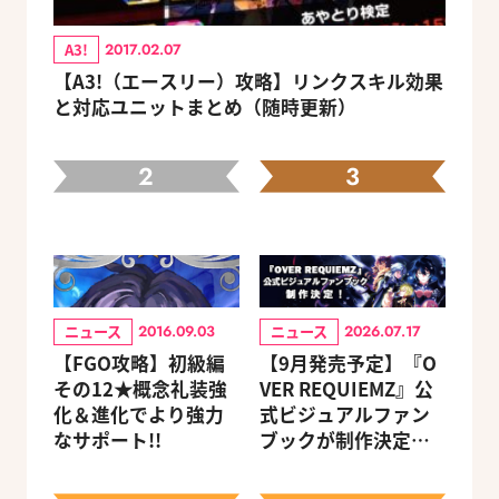
A3!
2017.02.07
【A3!（エースリー）攻略】リンクスキル効果
と対応ユニットまとめ（随時更新）
2
3
ニュース
ニュース
2016.09.03
2026.07.17
【FGO攻略】初級編
【9月発売予定】『O
その12★概念礼装強
VER REQUIEMZ』公
化＆進化でより強力
式ビジュアルファン
なサポート!!
ブックが制作決定！
キャラクターを選べ
る豪華グッズ付き限