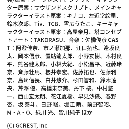
ター原案：サウザンドスクリプト、メインキャ
ラクターイラスト原案：キナコ、左近堂絵里、
鈴木次郎、Tiv、TCB、雪広うたこ、キーキャ
ラクターイラスト原案：高屋奈月、塔コンセプ
トアート：TAKORASU、音楽：佐橋俊彦
CAS
T
：阿澄佳奈、市ノ瀬加那、江口拓也、逢坂良
太、岡本信彦、置鮎龍太郎、小野友樹、木村良
平、熊谷健太郎、小林大紀、小松昌平、近藤玲
奈、斉藤壮馬、櫻井孝宏、佐藤拓也、佐藤利
奈、島﨑信長、白井悠介、杉田智和、鈴木達
央、芹澤 優、高橋未奈美、丹下 桜、中村悠
一、西山宏太朗、花江夏樹、早見沙織、春野
杏、坂 泰斗、日野 聡、堀江 瞬、前野智昭、
M・A・O、緑川 光、皆川純子 ほか
(C) GCREST, Inc.