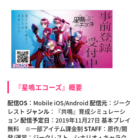
『星鳴エコーズ』概要
配信OS
：Mobile iOS/Android
配信元
：ジーク
レスト
ジャンル
：『共鳴』育成シミュレーシ
ョン
配信予定日
：2019年11月27日 基本プレイ
無料 ※一部アイテム課金制
STAFF
：原作/開
発/運営：ジークレスト、シナリオ・キャラク