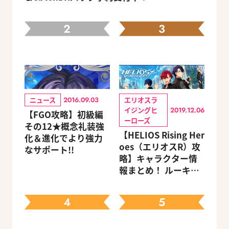
2
3
ニュース
エリオスラ
2016.09.03
イジングヒ
2019.12.06
【FGO攻略】初級編
ーローズ
その12★概念礼装強
【HELIOS Rising Her
化＆進化でより強力
oes（エリオスR）攻
なサポート!!
略】キャラクター情
報まとめ！ ルーキ
ー・メンターほか19
キャラを網羅（随時
4
5
更新）